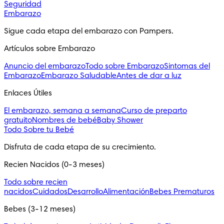
Seguridad
Embarazo
Sigue cada etapa del embarazo con Pampers.
Artículos sobre Embarazo
Anuncio del embarazo
Todo sobre Embarazo
Sintomas del
Embarazo
Embarazo Saludable
Antes de dar a luz
Enlaces Útiles
El embarazo, semana a semana
Curso de preparto
gratuito
Nombres de bebé
Baby Shower
Todo Sobre tu Bebé
Disfruta de cada etapa de su crecimiento.
Recien Nacidos (0-3 meses)
Todo sobre recien
nacidos
Cuidados
Desarrollo
Alimentación
Bebes Prematuros
Bebes (3-12 meses)