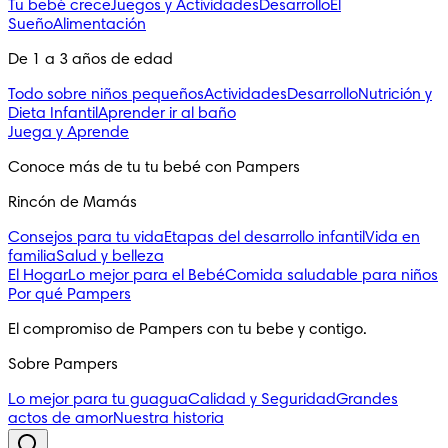
Tu bebé crece
Juegos y Actividades
Desarrollo
El
Sueño
Alimentación
De 1 a 3 años de edad
Todo sobre niños pequeños
Actividades
Desarrollo
Nutrición y
Dieta Infantil
Aprender ir al baño
Juega y Aprende
Conoce más de tu tu bebé con Pampers
Rincón de Mamás
Consejos para tu vida
Etapas del desarrollo infantil
Vida en
familia
Salud y belleza
El Hogar
Lo mejor para el Bebé
Comida saludable para niños
Por qué Pampers
El compromiso de Pampers con tu bebe y contigo.
Sobre Pampers
Lo mejor para tu guagua
Calidad y Seguridad
Grandes
actos de amor
Nuestra historia