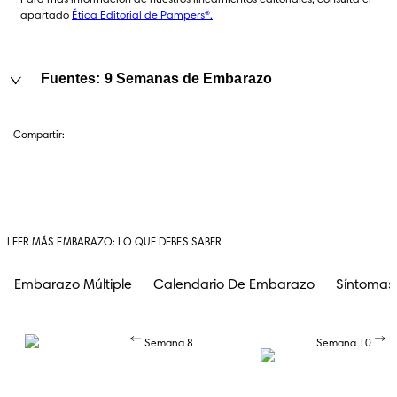
Para más información de nuestros lineamientos editoriales, consulta el 
apartado 
Ética Editorial de Pampers®.
Fuentes: 9 Semanas de Embarazo
Compartir:
LEER MÁS EMBARAZO: LO QUE DEBES SABER
Embarazo Múltiple
Calendario De Embarazo
Síntomas
Semana 8
Semana 10