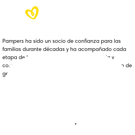
Pampers ha sido un socio de confianza para las 
familias durante décadas y ha acompañado cada 
etapa de la crianza con cariño, experiencia y 
comodidad: un legado que se extiende a lo largo de 
generaciones.
Pañales
Ética Editorial
Pañales Pants
Contacto
Para recien nacidos
Sobre Pampers
Terminos y condiciones