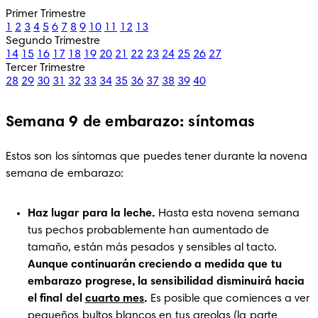
Primer Trimestre
1
2
3
4
5
6
7
8
9
10
11
12
13
Segundo Trimestre
14
15
16
17
18
19
20
21
22
23
24
25
26
27
Tercer Trimestre
28
29
30
31
32
33
34
35
36
37
38
39
40
Semana 9 de embarazo: síntomas
Estos son los síntomas que puedes tener durante la novena 
semana de embarazo:
Haz lugar para la leche.
 Hasta esta novena semana 
tus pechos probablemente han aumentado de 
tamaño, están más pesados y sensibles al tacto. 
Aunque continuarán creciendo a medida que tu 
embarazo progrese, la sensibilidad disminuirá hacia 
el final del 
cuarto mes
. 
Es posible que comiences a ver 
pequeños bultos blancos en tus areolas (la parte 