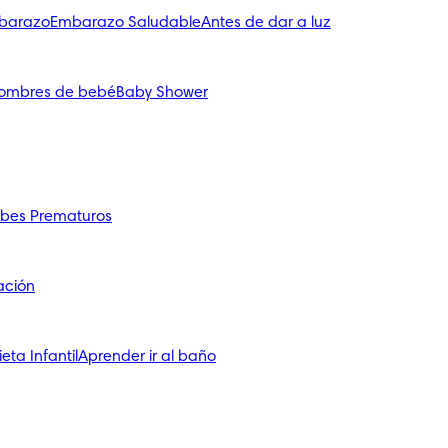
mbarazo
Embarazo Saludable
Antes de dar a luz
ombres de bebé
Baby Shower
bes Prematuros
ación
ieta Infantil
Aprender ir al baño