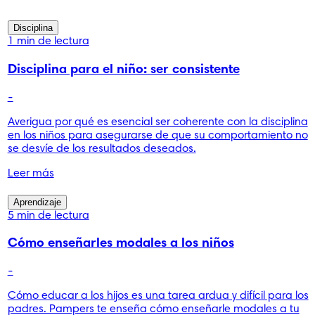
Disciplina
1 min de lectura
Disciplina para el niño: ser consistente
-
Averigua por qué es esencial ser coherente con la disciplina
en los niños para asegurarse de que su comportamiento no
se desvíe de los resultados deseados.
Leer más
Aprendizaje
5 min de lectura
Cómo enseñarles modales a los niños
-
Cómo educar a los hijos es una tarea ardua y difícil para los
padres. Pampers te enseña cómo enseñarle modales a tu