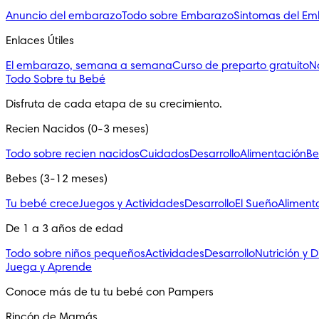
Anuncio del embarazo
Todo sobre Embarazo
Sintomas del E
Enlaces Útiles
El embarazo, semana a semana
Curso de preparto gratuito
N
Todo Sobre tu Bebé
Disfruta de cada etapa de su crecimiento.
Recien Nacidos (0-3 meses)
Todo sobre recien nacidos
Cuidados
Desarrollo
Alimentación
Be
Bebes (3-12 meses)
Tu bebé crece
Juegos y Actividades
Desarrollo
El Sueño
Aliment
De 1 a 3 años de edad
Todo sobre niños pequeños
Actividades
Desarrollo
Nutrición y D
Juega y Aprende
Conoce más de tu tu bebé con Pampers
Rincón de Mamás