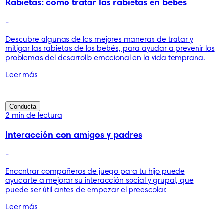
Rabietas: cómo tratar las rabietas en bebés
-
Descubre algunas de las mejores maneras de tratar y
mitigar las rabietas de los bebés, para ayudar a prevenir los
problemas del desarrollo emocional en la vida temprana.
Leer más
Conducta
2 min de lectura
Interacción con amigos y padres
-
Encontrar compañeros de juego para tu hijo puede
ayudarte a mejorar su interacción social y grupal, que
puede ser útil antes de empezar el preescolar.
Leer más