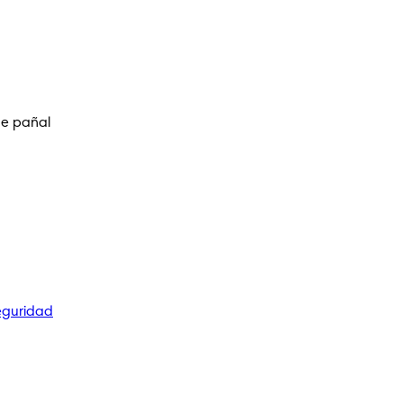
de pañal
eguridad