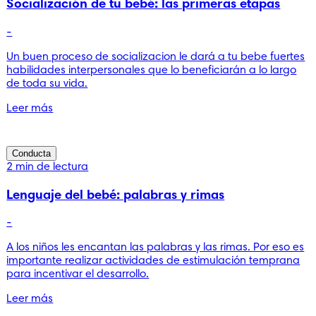
Socialización de tu bebé: las primeras etapas
-
Un buen proceso de socializacion le dará a tu bebe fuertes
habilidades interpersonales que lo beneficiarán a lo largo
de toda su vida.
Leer más
Conducta
2 min de lectura
Lenguaje del bebé: palabras y rimas
-
A los niños les encantan las palabras y las rimas. Por eso es
importante realizar actividades de estimulación temprana
para incentivar el desarrollo.
Leer más