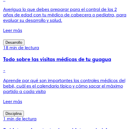
Averigua lo que debes preparar para el control de los 2
años de edad con tu médico de cabecera o pediatra, para
evaluar su desarrollo y salud.
Leer más
Desarrollo
18 min de lectura
Todo sobre las visitas médicas de tu guagua
-
Aprende por qué son importantes los controles médicos del
bebé, cuál es el calendario típico y cómo sacar el máximo
partido a cada visita
Leer más
Disciplina
1 min de lectura