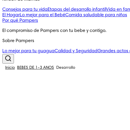
Consejos para tu vida
Etapas del desarrollo infantil
Vida en fam
El Hogar
Lo mejor para el Bebé
Comida saludable para niños
Por qué Pampers
El compromiso de Pampers con tu bebe y contigo.
Sobre Pampers
Lo mejor para tu guagua
Calidad y Seguridad
Grandes actos
Inicio
BEBÉS DE 1-3 AÑOS
Desarrollo