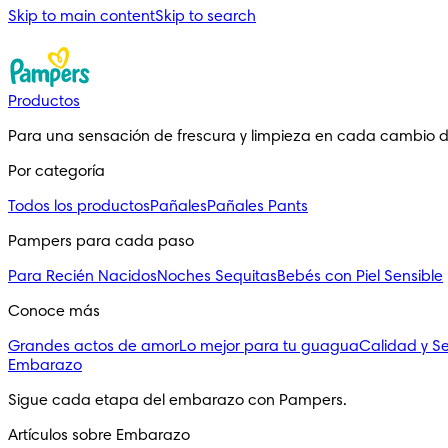
Skip to main content
Skip to search
Productos
Para una sensación de frescura y limpieza en cada cambio 
Por categoría
Todos los productos
Pañales
Pañales Pants
Pampers para cada paso
Para Recién Nacidos
Noches Sequitas
Bebés con Piel Sensible
Conoce más
Grandes actos de amor
Lo mejor para tu guagua
Calidad y S
Embarazo
Sigue cada etapa del embarazo con Pampers.
Artículos sobre Embarazo