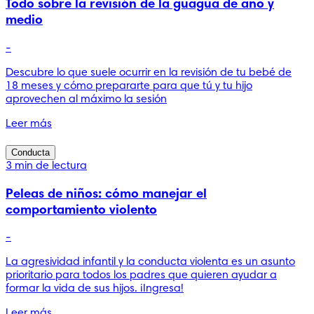
Todo sobre la revisión de la guagua de año y
medio
-
Descubre lo que suele ocurrir en la revisión de tu bebé de
18 meses y cómo prepararte para que tú y tu hijo
aprovechen al máximo la sesión
Leer más
Conducta
3 min de lectura
Peleas de niños: cómo manejar el
comportamiento violento
-
La agresividad infantil y la conducta violenta es un asunto
prioritario para todos los padres que quieren ayudar a
formar la vida de sus hijos. ¡Ingresa!
Leer más