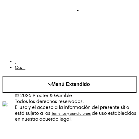
Pañales Pants
Contacto
Para recien nacidos
Sobre Pampers
Terminos y condiciones
Privacidad
Cookies
Mapa del Sitio
Sitio P&G
AdChoices
Cambiar el país/region
Menú Extendido
© 2026 Procter & Gamble
Todos los derechos reservados.
El uso y el acceso a la información del presente sitio
está sujeto a los
de uso establecidos
Términos y condiciones
en nuestro acuerdo legal.