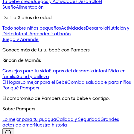
Tu bebé crece
Juegos y Actividades
Desarrollo
El
Sueño
Alimentación
De 1 a 3 años de edad
Todo sobre niños pequeños
Actividades
Desarrollo
Nutrición y
Dieta Infantil
Aprender ir al baño
Juega y Aprende
Conoce más de tu tu bebé con Pampers
Rincón de Mamás
Consejos para tu vida
Etapas del desarrollo infantil
Vida en
familia
Salud y belleza
El Hogar
Lo mejor para el Bebé
Comida saludable para niños
Por qué Pampers
El compromiso de Pampers con tu bebe y contigo.
Sobre Pampers
Lo mejor para tu guagua
Calidad y Seguridad
Grandes
actos de amor
Nuestra historia