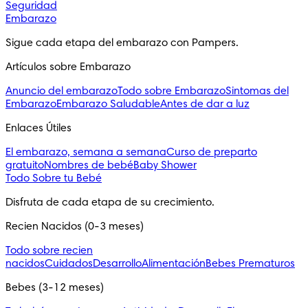
Seguridad
Embarazo
Sigue cada etapa del embarazo con Pampers.
Artículos sobre Embarazo
Anuncio del embarazo
Todo sobre Embarazo
Sintomas del
Embarazo
Embarazo Saludable
Antes de dar a luz
Enlaces Útiles
El embarazo, semana a semana
Curso de preparto
gratuito
Nombres de bebé
Baby Shower
Todo Sobre tu Bebé
Disfruta de cada etapa de su crecimiento.
Recien Nacidos (0-3 meses)
Todo sobre recien
nacidos
Cuidados
Desarrollo
Alimentación
Bebes Prematuros
Bebes (3-12 meses)