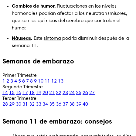
Cambios de humor
. 
Fluctuaciones
 en los niveles 
hormonales podrían afectar a los neurotransmisores, 
que son los químicos del cerebro que controlan el 
humor.
Náuseas
. 
Este 
síntoma
 podría disminuir después de la 
semana 11. 
Semanas de embarazo
Primer Trimestre
1
2
3
4
5
6
7
8
9
10
11
12
13
Segundo Trimestre
14
15
16
17
18
19
20
21
22
23
24
25
26
27
Tercer Trimestre
28
29
30
31
32
33
34
35
36
37
38
39
40
Semana 11 de embarazo: consejos