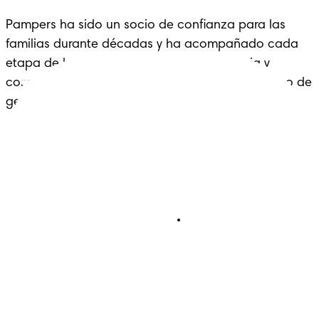
Pampers ha sido un socio de confianza para las 
familias durante décadas y ha acompañado cada 
etapa de la crianza con cariño, experiencia y 
comodidad: un legado que se extiende a lo largo de 
generaciones.
Pañales
Ética Editorial
Pañales Pants
Contacto
Para recien nacidos
Sobre Pampers
Terminos y condiciones
Privacidad
Cookies
Mapa del Sitio