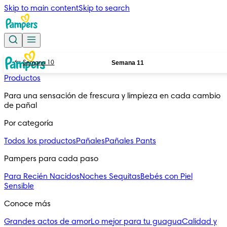
Skip to main content
Skip to search
Semana 11
Semana 10
Productos
Para una sensación de frescura y limpieza en cada cambio 
de pañal
Por categoría
Todos los productos
Pañales
Pañales Pants
Pampers para cada paso
Para Recién Nacidos
Noches Sequitas
Bebés con Piel
Sensible
Conoce más
Grandes actos de amor
Lo mejor para tu guagua
Calidad y