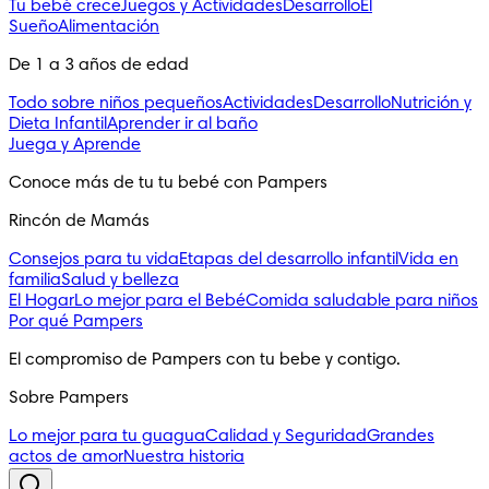
Tu bebé crece
Juegos y Actividades
Desarrollo
El
Sueño
Alimentación
De 1 a 3 años de edad
Todo sobre niños pequeños
Actividades
Desarrollo
Nutrición y
Dieta Infantil
Aprender ir al baño
Juega y Aprende
Conoce más de tu tu bebé con Pampers
Rincón de Mamás
Consejos para tu vida
Etapas del desarrollo infantil
Vida en
familia
Salud y belleza
El Hogar
Lo mejor para el Bebé
Comida saludable para niños
Por qué Pampers
El compromiso de Pampers con tu bebe y contigo.
Sobre Pampers
Lo mejor para tu guagua
Calidad y Seguridad
Grandes
actos de amor
Nuestra historia