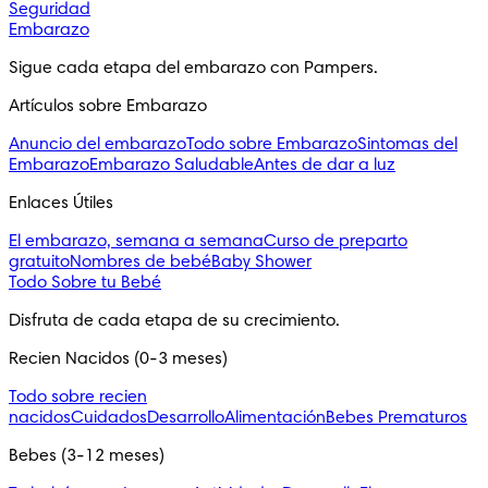
Seguridad
Embarazo
Sigue cada etapa del embarazo con Pampers.
Artículos sobre Embarazo
Anuncio del embarazo
Todo sobre Embarazo
Sintomas del
Embarazo
Embarazo Saludable
Antes de dar a luz
Enlaces Útiles
El embarazo, semana a semana
Curso de preparto
gratuito
Nombres de bebé
Baby Shower
Todo Sobre tu Bebé
Disfruta de cada etapa de su crecimiento.
Recien Nacidos (0-3 meses)
Todo sobre recien
nacidos
Cuidados
Desarrollo
Alimentación
Bebes Prematuros
Bebes (3-12 meses)