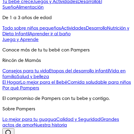
Tu bebé crece
Juegos y Actividades
Desarrollo
El
Sueño
Alimentación
De 1 a 3 años de edad
Todo sobre niños pequeños
Actividades
Desarrollo
Nutrición y
Dieta Infantil
Aprender ir al baño
Juega y Aprende
Conoce más de tu tu bebé con Pampers
Rincón de Mamás
Consejos para tu vida
Etapas del desarrollo infantil
Vida en
familia
Salud y belleza
El Hogar
Lo mejor para el Bebé
Comida saludable para niños
Por qué Pampers
El compromiso de Pampers con tu bebe y contigo.
Sobre Pampers
Lo mejor para tu guagua
Calidad y Seguridad
Grandes
actos de amor
Nuestra historia