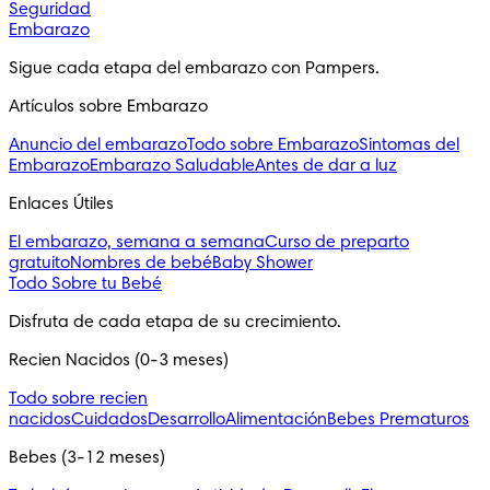
Seguridad
Embarazo
Sigue cada etapa del embarazo con Pampers.
Artículos sobre Embarazo
Anuncio del embarazo
Todo sobre Embarazo
Sintomas del
Embarazo
Embarazo Saludable
Antes de dar a luz
Enlaces Útiles
El embarazo, semana a semana
Curso de preparto
gratuito
Nombres de bebé
Baby Shower
Todo Sobre tu Bebé
Disfruta de cada etapa de su crecimiento.
Recien Nacidos (0-3 meses)
Todo sobre recien
nacidos
Cuidados
Desarrollo
Alimentación
Bebes Prematuros
Bebes (3-12 meses)