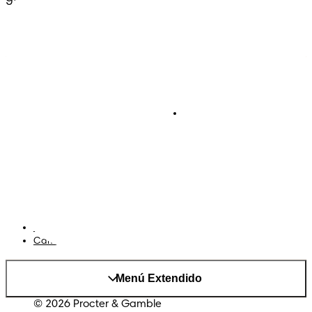
Pañales
Ética Editorial
Pañales Pants
Contacto
Para recien nacidos
Sobre Pampers
Terminos y condiciones
Privacidad
Cookies
Mapa del Sitio
Sitio P&G
AdChoices
Cambiar el país/region
Menú Extendido
© 2026 Procter & Gamble