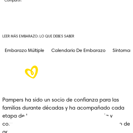
Compartir:
LEER MÁS EMBARAZO: LO QUE DEBES SABER
Embarazo Múltiple
Calendario De Embarazo
Síntomas
Pampers ha sido un socio de confianza para las 
familias durante décadas y ha acompañado cada 
etapa de la crianza con cariño, experiencia y 
comodidad: un legado que se extiende a lo largo de 
generaciones.