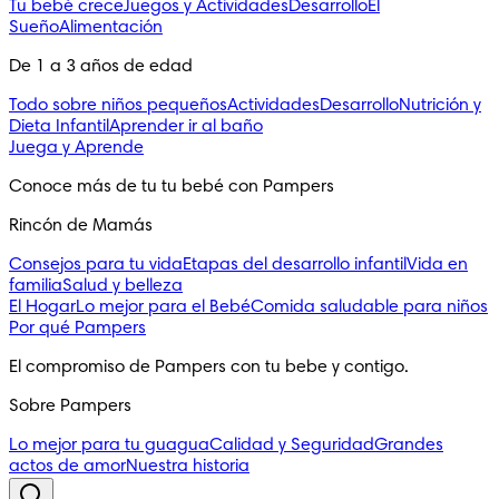
Tu bebé crece
Juegos y Actividades
Desarrollo
El
Sueño
Alimentación
De 1 a 3 años de edad
Todo sobre niños pequeños
Actividades
Desarrollo
Nutrición y
Dieta Infantil
Aprender ir al baño
Juega y Aprende
Conoce más de tu tu bebé con Pampers
Rincón de Mamás
Consejos para tu vida
Etapas del desarrollo infantil
Vida en
familia
Salud y belleza
El Hogar
Lo mejor para el Bebé
Comida saludable para niños
Por qué Pampers
El compromiso de Pampers con tu bebe y contigo.
Sobre Pampers
Lo mejor para tu guagua
Calidad y Seguridad
Grandes
actos de amor
Nuestra historia