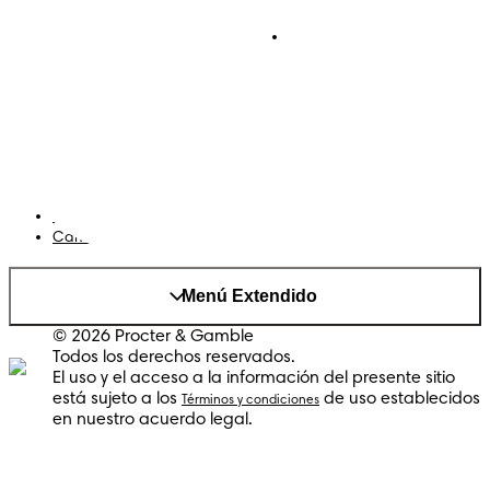
Pañales Pants
Contacto
Para recien nacidos
Sobre Pampers
Terminos y condiciones
Privacidad
Cookies
Mapa del Sitio
Sitio P&G
AdChoices
Cambiar el país/region
Menú Extendido
© 2026 Procter & Gamble
Todos los derechos reservados.
El uso y el acceso a la información del presente sitio
está sujeto a los
de uso establecidos
Términos y condiciones
en nuestro acuerdo legal.