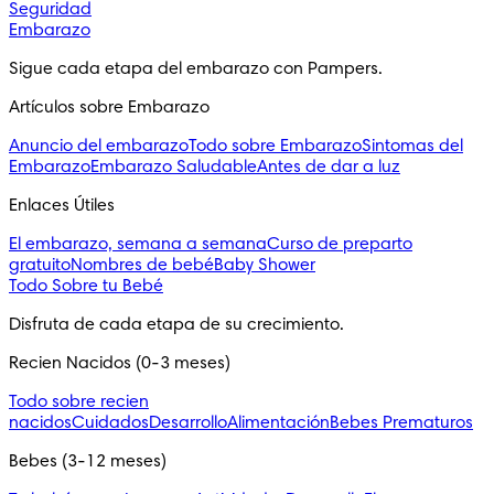
Seguridad
Embarazo
Sigue cada etapa del embarazo con Pampers.
Artículos sobre Embarazo
Anuncio del embarazo
Todo sobre Embarazo
Sintomas del
Embarazo
Embarazo Saludable
Antes de dar a luz
Enlaces Útiles
El embarazo, semana a semana
Curso de preparto
gratuito
Nombres de bebé
Baby Shower
Todo Sobre tu Bebé
Disfruta de cada etapa de su crecimiento.
Recien Nacidos (0-3 meses)
Todo sobre recien
nacidos
Cuidados
Desarrollo
Alimentación
Bebes Prematuros
Bebes (3-12 meses)