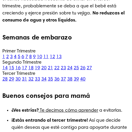
trimestre, probablemente se deba a que el bebé está 
creciendo y ejerce presión sobre tu vejiga. 
No reduzcas el 
consumo de agua y otros líquidos. 
Semanas de embarazo
Primer Trimestre
1
2
3
4
5
6
7
8
9
10
11
12
13
Segundo Trimestre
14
15
16
17
18
19
20
21
22
23
24
25
26
27
Tercer Trimestre
28
29
30
31
32
33
34
35
36
37
38
39
40
Buenos consejos para mamá
¿Ves estrías?
 Te decimos cómo aprender
 a evitarlas.
¡Estás entrando al tercer trimestre! 
Así que decide 
quién deseas que esté contigo para apoyarte durante 