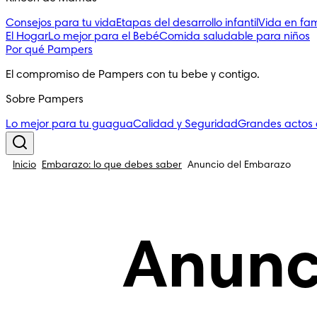
Consejos para tu vida
Etapas del desarrollo infantil
Vida en fam
El Hogar
Lo mejor para el Bebé
Comida saludable para niños
Por qué Pampers
El compromiso de Pampers con tu bebe y contigo.
Sobre Pampers
Lo mejor para tu guagua
Calidad y Seguridad
Grandes actos
Inicio
Embarazo: lo que debes saber
Anuncio del Embarazo
Anunc