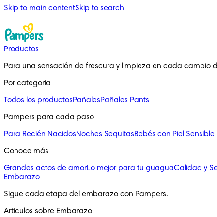
Skip to main content
Skip to search
Productos
Para una sensación de frescura y limpieza en cada cambio 
Por categoría
Todos los productos
Pañales
Pañales Pants
Pampers para cada paso
Para Recién Nacidos
Noches Sequitas
Bebés con Piel Sensible
Conoce más
Grandes actos de amor
Lo mejor para tu guagua
Calidad y S
Embarazo
Sigue cada etapa del embarazo con Pampers.
Artículos sobre Embarazo