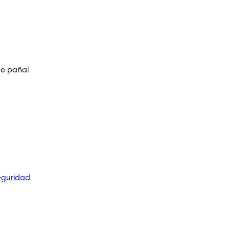
de pañal
eguridad