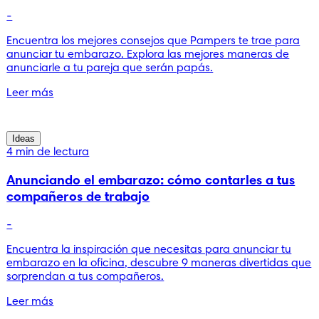
-
Encuentra los mejores consejos que Pampers te trae para
anunciar tu embarazo. Explora las mejores maneras de
anunciarle a tu pareja que serán papás.
Leer más
Ideas
4 min de lectura
Anunciando el embarazo: cómo contarles a tus
compañeros de trabajo
-
Encuentra la inspiración que necesitas para anunciar tu
embarazo en la oficina, descubre 9 maneras divertidas que
sorprendan a tus compañeros.
Leer más