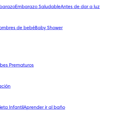
mbarazo
Embarazo Saludable
Antes de dar a luz
ombres de bebé
Baby Shower
bes Prematuros
ación
ieta Infantil
Aprender ir al baño