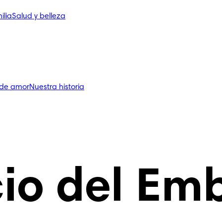
ilia
Salud y belleza
 de amor
Nuestra historia
io del Em