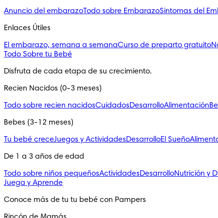
Anuncio del embarazo
Todo sobre Embarazo
Sintomas del E
Enlaces Útiles
El embarazo, semana a semana
Curso de preparto gratuito
N
Todo Sobre tu Bebé
Disfruta de cada etapa de su crecimiento.
Recien Nacidos (0-3 meses)
Todo sobre recien nacidos
Cuidados
Desarrollo
Alimentación
Be
Bebes (3-12 meses)
Tu bebé crece
Juegos y Actividades
Desarrollo
El Sueño
Aliment
De 1 a 3 años de edad
Todo sobre niños pequeños
Actividades
Desarrollo
Nutrición y D
Juega y Aprende
Conoce más de tu tu bebé con Pampers
Rincón de Mamás