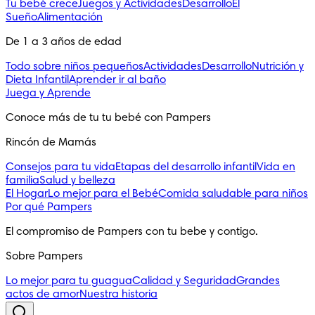
Tu bebé crece
Juegos y Actividades
Desarrollo
El
Sueño
Alimentación
De 1 a 3 años de edad
Todo sobre niños pequeños
Actividades
Desarrollo
Nutrición y
Dieta Infantil
Aprender ir al baño
Juega y Aprende
Conoce más de tu tu bebé con Pampers
Rincón de Mamás
Consejos para tu vida
Etapas del desarrollo infantil
Vida en
familia
Salud y belleza
El Hogar
Lo mejor para el Bebé
Comida saludable para niños
Por qué Pampers
El compromiso de Pampers con tu bebe y contigo.
Sobre Pampers
Lo mejor para tu guagua
Calidad y Seguridad
Grandes
actos de amor
Nuestra historia