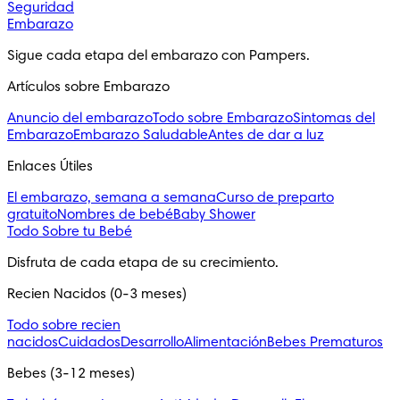
Seguridad
Embarazo
Sigue cada etapa del embarazo con Pampers.
Artículos sobre Embarazo
Anuncio del embarazo
Todo sobre Embarazo
Sintomas del
Embarazo
Embarazo Saludable
Antes de dar a luz
Enlaces Útiles
El embarazo, semana a semana
Curso de preparto
gratuito
Nombres de bebé
Baby Shower
Todo Sobre tu Bebé
Disfruta de cada etapa de su crecimiento.
Recien Nacidos (0-3 meses)
Todo sobre recien
nacidos
Cuidados
Desarrollo
Alimentación
Bebes Prematuros
Bebes (3-12 meses)