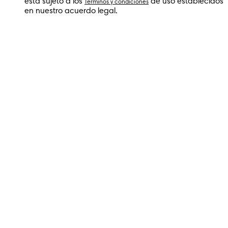
está sujeto a los
de uso establecidos
Términos y condiciones
en nuestro acuerdo legal.