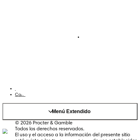
Pañales
Ética Editorial
Pañales Pants
Contacto
Para recien nacidos
Sobre Pampers
Terminos y condiciones
Privacidad
Cookies
Mapa del Sitio
Sitio P&G
AdChoices
Cambiar el país/region
Menú Extendido
© 2026 Procter & Gamble
Todos los derechos reservados.
El uso y el acceso a la información del presente sitio