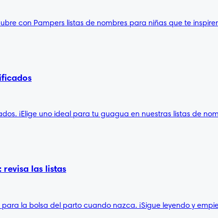
bre con Pampers listas de nombres para niñas que te inspiren
ificados
ados. ¡Elige uno ideal para tu guagua en nuestras listas de no
revisa las listas
as para la bolsa del parto cuando nazca. ¡Sigue leyendo y empi