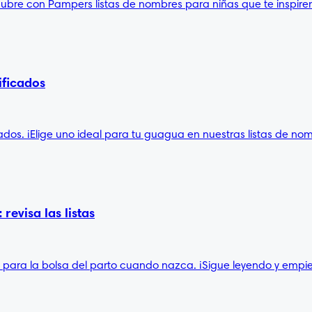
bre con Pampers listas de nombres para niñas que te inspiren
ificados
ados. ¡Elige uno ideal para tu guagua en nuestras listas de no
revisa las listas
as para la bolsa del parto cuando nazca. ¡Sigue leyendo y empi