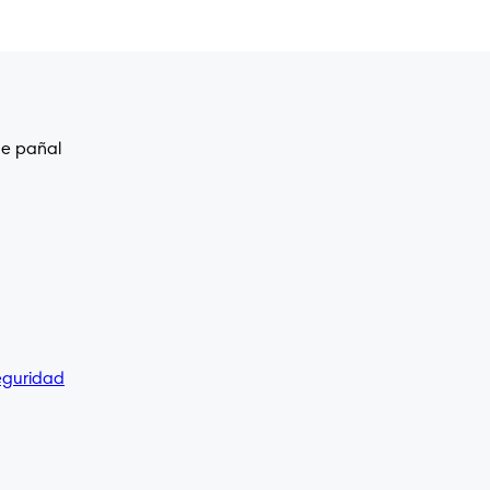
de pañal
eguridad