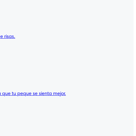
 risas.
 que tu peque se sienta mejor.