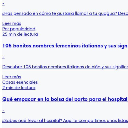
-
¿Has pensado en cómo te gustaría llamar a tu guagua? Descu
Leer más
Por popularidad
25 min de lectura
105 bonitos nombres femeninos italianos y sus sign
-
Descubre 105 bonitos nombres italianos de niña y sus signific
Leer más
Cosas esenciales
2 min de lectura
Qué empacar en la bolsa del parto para el hospital: 
-
¿Sabes qué llevar al hospital? Aquí te compartimos unas list