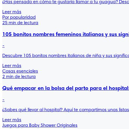
¿Has pensado en cómo te gustaría llamar a tu guagua? Descu
Leer más
Por popularidad
25 min de lectura
105 bonitos nombres femeninos italianos y sus sign
-
Descubre 105 bonitos nombres italianos de niña y sus signific
Leer más
Cosas esenciales
2 min de lectura
Qué empacar en la bolsa del parto para el hospital: 
-
¿Sabes qué llevar al hospital? Aquí te compartimos unas list
Leer más
Juegos para Baby Shower Originales