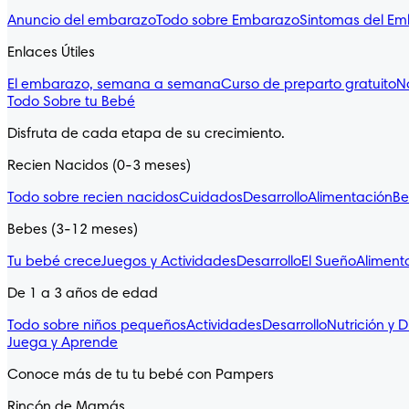
Anuncio del embarazo
Todo sobre Embarazo
Sintomas del E
Enlaces Útiles
El embarazo, semana a semana
Curso de preparto gratuito
N
Todo Sobre tu Bebé
Disfruta de cada etapa de su crecimiento.
Recien Nacidos (0-3 meses)
Todo sobre recien nacidos
Cuidados
Desarrollo
Alimentación
Be
Bebes (3-12 meses)
Tu bebé crece
Juegos y Actividades
Desarrollo
El Sueño
Aliment
De 1 a 3 años de edad
Todo sobre niños pequeños
Actividades
Desarrollo
Nutrición y D
Juega y Aprende
Conoce más de tu tu bebé con Pampers
Rincón de Mamás