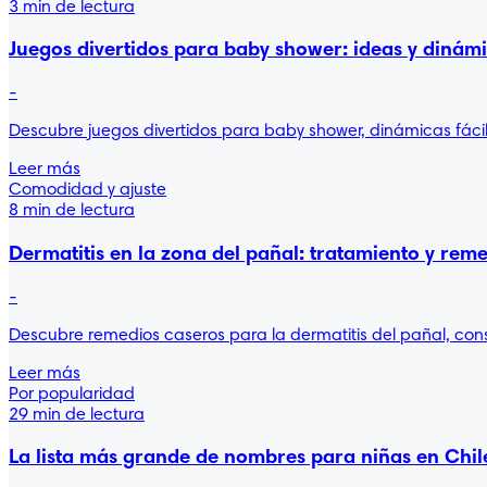
3 min de lectura
Juegos divertidos para baby shower: ideas y dinámi
-
Descubre juegos divertidos para baby shower, dinámicas fácil
Leer más
Comodidad y ajuste
8 min de lectura
Dermatitis en la zona del pañal: tratamiento y rem
-
Descubre remedios caseros para la dermatitis del pañal, cons
Leer más
Por popularidad
29 min de lectura
La lista más grande de nombres para niñas en Chil