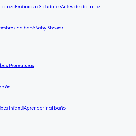
mbarazo
Embarazo Saludable
Antes de dar a luz
ombres de bebé
Baby Shower
bes Prematuros
ación
ieta Infantil
Aprender ir al baño