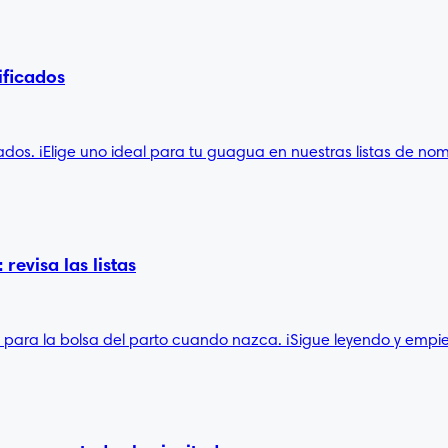
ificados
ados. ¡Elige uno ideal para tu guagua en nuestras listas de no
revisa las listas
as para la bolsa del parto cuando nazca. ¡Sigue leyendo y empi