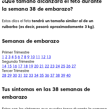
¿Qué tamaño alcanzará el feto durante
la semana 38 de embarazo?
Estos días el feto 
tendrá un tamaño similar al de un 
ruibarbo (es decir, pesará aproximadamente 3 kg)
.
Semanas de embarazo
Primer Trimestre
1
2
3
4
5
6
7
8
9
10
11
12
13
Segundo Trimestre
14
15
16
17
18
19
20
21
22
23
24
25
26
27
Tercer Trimestre
28
29
30
31
32
33
34
35
36
37
38
39
40
Tus síntomas en las 38 semanas de
embarazo