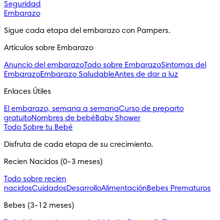
Seguridad
Embarazo
Sigue cada etapa del embarazo con Pampers.
Artículos sobre Embarazo
Anuncio del embarazo
Todo sobre Embarazo
Sintomas del
Embarazo
Embarazo Saludable
Antes de dar a luz
Enlaces Útiles
El embarazo, semana a semana
Curso de preparto
gratuito
Nombres de bebé
Baby Shower
Todo Sobre tu Bebé
Disfruta de cada etapa de su crecimiento.
Recien Nacidos (0-3 meses)
Todo sobre recien
nacidos
Cuidados
Desarrollo
Alimentación
Bebes Prematuros
Bebes (3-12 meses)