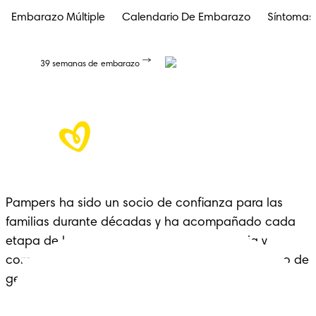
Embarazo Múltiple
Calendario De Embarazo
Síntomas
39 semanas de embarazo
Pampers ha sido un socio de confianza para las 
familias durante décadas y ha acompañado cada 
etapa de la crianza con cariño, experiencia y 
comodidad: un legado que se extiende a lo largo de 
generaciones.