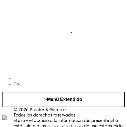
Pañales
Ética Editorial
Pañales Pants
Contacto
Para recien nacidos
Sobre Pampers
Terminos y condiciones
Privacidad
Cookies
Mapa del Sitio
Sitio P&G
AdChoices
Cambiar el país/region
Menú Extendido
© 2026 Procter & Gamble
Todos los derechos reservados.
El uso y el acceso a la información del presente sitio
está sujeto a los
de uso establecidos
Términos y condiciones