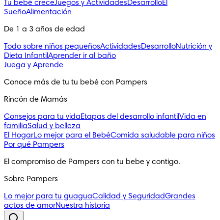
Tu bebé crece
Juegos y Actividades
Desarrollo
El
Sueño
Alimentación
De 1 a 3 años de edad
Todo sobre niños pequeños
Actividades
Desarrollo
Nutrición y
Dieta Infantil
Aprender ir al baño
Juega y Aprende
Conoce más de tu tu bebé con Pampers
Rincón de Mamás
Consejos para tu vida
Etapas del desarrollo infantil
Vida en
familia
Salud y belleza
El Hogar
Lo mejor para el Bebé
Comida saludable para niños
Por qué Pampers
El compromiso de Pampers con tu bebe y contigo.
Sobre Pampers
Lo mejor para tu guagua
Calidad y Seguridad
Grandes
actos de amor
Nuestra historia