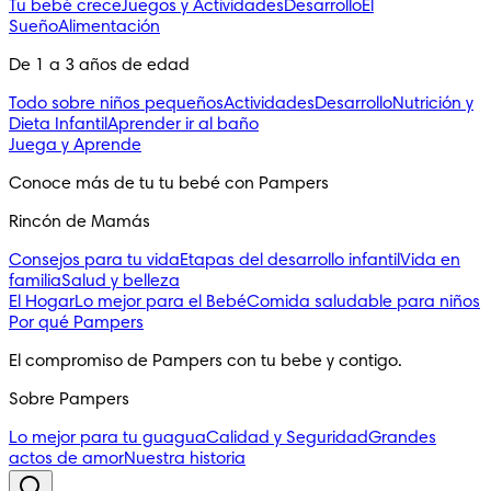
Tu bebé crece
Juegos y Actividades
Desarrollo
El
Sueño
Alimentación
De 1 a 3 años de edad
Todo sobre niños pequeños
Actividades
Desarrollo
Nutrición y
Dieta Infantil
Aprender ir al baño
Juega y Aprende
Conoce más de tu tu bebé con Pampers
Rincón de Mamás
Consejos para tu vida
Etapas del desarrollo infantil
Vida en
familia
Salud y belleza
El Hogar
Lo mejor para el Bebé
Comida saludable para niños
Por qué Pampers
El compromiso de Pampers con tu bebe y contigo.
Sobre Pampers
Lo mejor para tu guagua
Calidad y Seguridad
Grandes
actos de amor
Nuestra historia