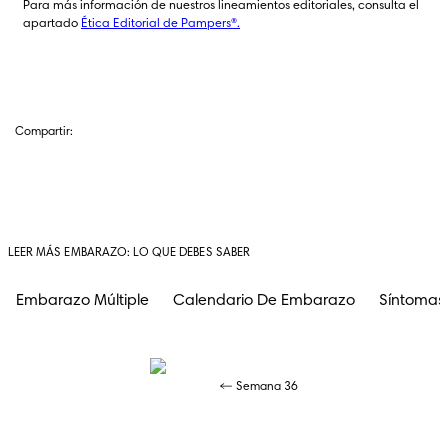
Para más información de nuestros lineamientos editoriales, consulta el 
apartado 
Ética Editorial de Pampers®.
Compartir:
LEER MÁS EMBARAZO: LO QUE DEBES SABER
Embarazo Múltiple
Calendario De Embarazo
Síntomas
Semana 36