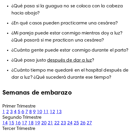
¿Qué pasa si la guagua no se coloca con la cabeza 
hacia abajo? 
¿En qué casos pueden practicarme una cesárea?
¿Mi pareja puede estar conmigo mientras doy a luz? 
¿Qué pasará si me practican una cesárea?
¿Cuánta gente puede estar conmigo durante el parto?
¿Qué pasa justo 
después de dar a luz
?
¿Cuánto tiempo me quedaré en el hospital después de 
dar a luz? ¿Qué sucederá durante ese tiempo?
Semanas de embarazo
Primer Trimestre
1
2
3
4
5
6
7
8
9
10
11
12
13
Segundo Trimestre
14
15
16
17
18
19
20
21
22
23
24
25
26
27
Tercer Trimestre