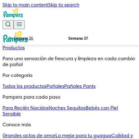
Skip to main content
Skip to search
Semana 37
Semana 36
Productos
Para una sensación de frescura y limpieza en cada cambio 
de pañal
Por categoría
Todos los productos
Pañales
Pañales Pants
Pampers para cada paso
Para Recién Nacidos
Noches Sequitas
Bebés con Piel
Sensible
Conoce más
Grandes actos de amor
Lo mejor para tu guagua
Calidad y