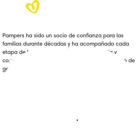
Pampers ha sido un socio de confianza para las 
familias durante décadas y ha acompañado cada 
etapa de la crianza con cariño, experiencia y 
comodidad: un legado que se extiende a lo largo de 
generaciones.
Pañales
Ética Editorial
Pañales Pants
Contacto
Para recien nacidos
Sobre Pampers
Terminos y condiciones
Privacidad