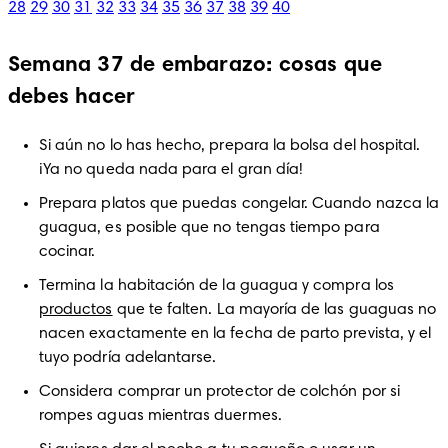
28
29
30
31
32
33
34
35
36
37
38
39
40
Semana 37 de embarazo: cosas que
debes hacer
Si aún no lo has hecho, prepara la bolsa del hospital. 
¡Ya no queda nada para el gran día!
Prepara platos que puedas congelar. Cuando nazca la 
guagua, es posible que no tengas tiempo para 
cocinar.
Termina la habitación de la guagua y compra los 
productos
 que te falten. La mayoría de las guaguas no 
nacen exactamente en la fecha de parto prevista, y el 
tuyo podría adelantarse.
Considera comprar un protector de colchón por si 
rompes aguas mientras duermes.