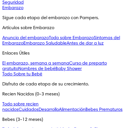
Seguridad
Embarazo
Sigue cada etapa del embarazo con Pampers.
Artículos sobre Embarazo
Anuncio del embarazo
Todo sobre Embarazo
Sintomas del
Embarazo
Embarazo Saludable
Antes de dar a luz
Enlaces Útiles
El embarazo, semana a semana
Curso de preparto
gratuito
Nombres de bebé
Baby Shower
Todo Sobre tu Bebé
Disfruta de cada etapa de su crecimiento.
Recien Nacidos (0-3 meses)
Todo sobre recien
nacidos
Cuidados
Desarrollo
Alimentación
Bebes Prematuros
Bebes (3-12 meses)