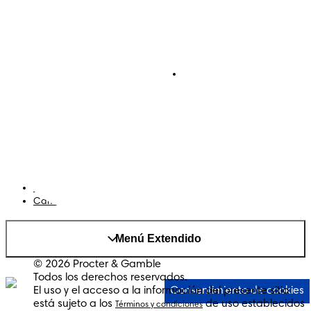
Pañales
Ética Editorial
Pañales Pants
Contacto
Para recien nacidos
Sobre Pampers
Terminos y condiciones
Privacidad
Cookies
Mapa del Sitio
Sitio P&G
AdChoices
Cambiar el país/region
Menú Extendido
© 2026 Procter & Gamble
Todos los derechos reservados.
El uso y el acceso a la información del presente sitio
Consentimiento de cookies
está sujeto a los
de uso establecidos
Términos y condiciones