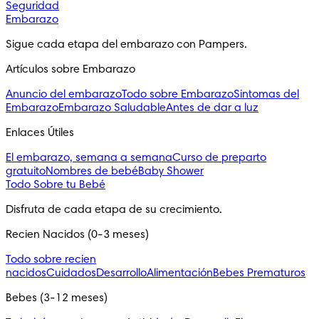
Seguridad
Embarazo
Sigue cada etapa del embarazo con Pampers.
Artículos sobre Embarazo
Anuncio del embarazo
Todo sobre Embarazo
Sintomas del
Embarazo
Embarazo Saludable
Antes de dar a luz
Enlaces Útiles
El embarazo, semana a semana
Curso de preparto
gratuito
Nombres de bebé
Baby Shower
Todo Sobre tu Bebé
Disfruta de cada etapa de su crecimiento.
Recien Nacidos (0-3 meses)
Todo sobre recien
nacidos
Cuidados
Desarrollo
Alimentación
Bebes Prematuros
Bebes (3-12 meses)