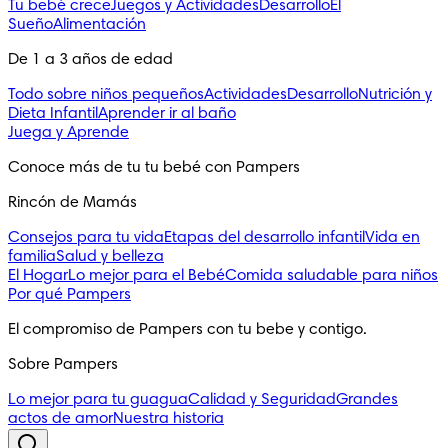
Tu bebé crece
Juegos y Actividades
Desarrollo
El
Sueño
Alimentación
De 1 a 3 años de edad
Todo sobre niños pequeños
Actividades
Desarrollo
Nutrición y
Dieta Infantil
Aprender ir al baño
Juega y Aprende
Conoce más de tu tu bebé con Pampers
Rincón de Mamás
Consejos para tu vida
Etapas del desarrollo infantil
Vida en
familia
Salud y belleza
El Hogar
Lo mejor para el Bebé
Comida saludable para niños
Por qué Pampers
El compromiso de Pampers con tu bebe y contigo.
Sobre Pampers
Lo mejor para tu guagua
Calidad y Seguridad
Grandes
actos de amor
Nuestra historia