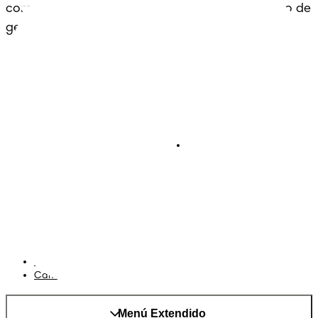
comodidad: un legado que se extiende a lo largo de 
generaciones.
Pañales
Ética Editorial
Pañales Pants
Contacto
Para recien nacidos
Sobre Pampers
Terminos y condiciones
Privacidad
Cookies
Mapa del Sitio
Sitio P&G
AdChoices
Cambiar el país/region
Menú Extendido