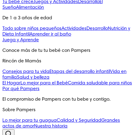
Tu bebé crece
Juegos y Actividades
Desarrollo
El
Sueño
Alimentación
De 1 a 3 años de edad
Todo sobre niños pequeños
Actividades
Desarrollo
Nutrición y
Dieta Infantil
Aprender ir al baño
Juega y Aprende
Conoce más de tu tu bebé con Pampers
Rincón de Mamás
Consejos para tu vida
Etapas del desarrollo infantil
Vida en
familia
Salud y belleza
El Hogar
Lo mejor para el Bebé
Comida saludable para niños
Por qué Pampers
El compromiso de Pampers con tu bebe y contigo.
Sobre Pampers
Lo mejor para tu guagua
Calidad y Seguridad
Grandes
actos de amor
Nuestra historia