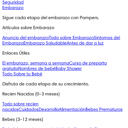
Seguridad
Embarazo
Sigue cada etapa del embarazo con Pampers.
Artículos sobre Embarazo
Anuncio del embarazo
Todo sobre Embarazo
Sintomas del
Embarazo
Embarazo Saludable
Antes de dar a luz
Enlaces Útiles
El embarazo, semana a semana
Curso de preparto
gratuito
Nombres de bebé
Baby Shower
Todo Sobre tu Bebé
Disfruta de cada etapa de su crecimiento.
Recien Nacidos (0-3 meses)
Todo sobre recien
nacidos
Cuidados
Desarrollo
Alimentación
Bebes Prematuros
Bebes (3-12 meses)