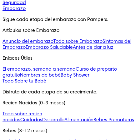
Seguridad
Embarazo
Sigue cada etapa del embarazo con Pampers.
Artículos sobre Embarazo
Anuncio del embarazo
Todo sobre Embarazo
Sintomas del
Embarazo
Embarazo Saludable
Antes de dar a luz
Enlaces Útiles
El embarazo, semana a semana
Curso de preparto
gratuito
Nombres de bebé
Baby Shower
Todo Sobre tu Bebé
Disfruta de cada etapa de su crecimiento.
Recien Nacidos (0-3 meses)
Todo sobre recien
nacidos
Cuidados
Desarrollo
Alimentación
Bebes Prematuros
Bebes (3-12 meses)