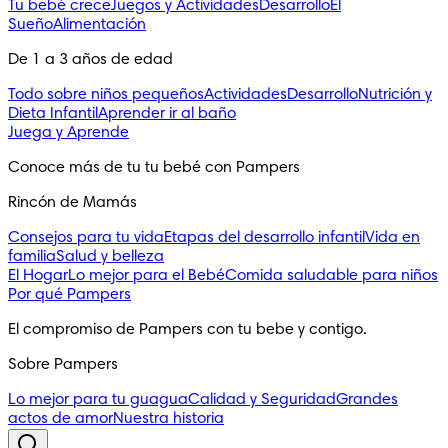
Tu bebé crece
Juegos y Actividades
Desarrollo
El
Sueño
Alimentación
De 1 a 3 años de edad
Todo sobre niños pequeños
Actividades
Desarrollo
Nutrición y
Dieta Infantil
Aprender ir al baño
Juega y Aprende
Conoce más de tu tu bebé con Pampers
Rincón de Mamás
Consejos para tu vida
Etapas del desarrollo infantil
Vida en
familia
Salud y belleza
El Hogar
Lo mejor para el Bebé
Comida saludable para niños
Por qué Pampers
El compromiso de Pampers con tu bebe y contigo.
Sobre Pampers
Lo mejor para tu guagua
Calidad y Seguridad
Grandes
actos de amor
Nuestra historia