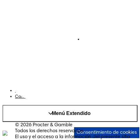
Pañales
Ética Editorial
Pañales Pants
Contacto
Para recien nacidos
Sobre Pampers
Terminos y condiciones
Privacidad
Cookies
Mapa del Sitio
Sitio P&G
AdChoices
Cambiar el país/region
Menú Extendido
© 2026 Procter & Gamble
Todos los derechos reservados.
Consentimiento de cookies
El uso y el acceso a la información del presente sitio