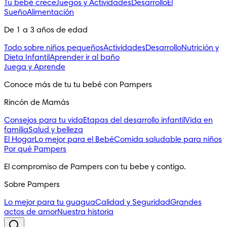
Tu bebé crece
Juegos y Actividades
Desarrollo
El
Sueño
Alimentación
De 1 a 3 años de edad
Todo sobre niños pequeños
Actividades
Desarrollo
Nutrición y
Dieta Infantil
Aprender ir al baño
Juega y Aprende
Conoce más de tu tu bebé con Pampers
Rincón de Mamás
Consejos para tu vida
Etapas del desarrollo infantil
Vida en
familia
Salud y belleza
El Hogar
Lo mejor para el Bebé
Comida saludable para niños
Por qué Pampers
El compromiso de Pampers con tu bebe y contigo.
Sobre Pampers
Lo mejor para tu guagua
Calidad y Seguridad
Grandes
actos de amor
Nuestra historia