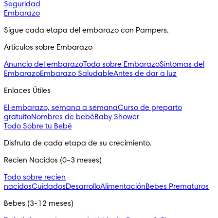
Seguridad
Embarazo
Sigue cada etapa del embarazo con Pampers.
Artículos sobre Embarazo
Anuncio del embarazo
Todo sobre Embarazo
Sintomas del
Embarazo
Embarazo Saludable
Antes de dar a luz
Enlaces Útiles
El embarazo, semana a semana
Curso de preparto
gratuito
Nombres de bebé
Baby Shower
Todo Sobre tu Bebé
Disfruta de cada etapa de su crecimiento.
Recien Nacidos (0-3 meses)
Todo sobre recien
nacidos
Cuidados
Desarrollo
Alimentación
Bebes Prematuros
Bebes (3-12 meses)