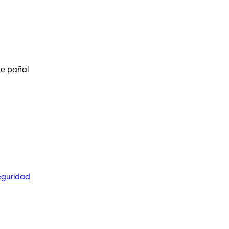
de pañal
eguridad