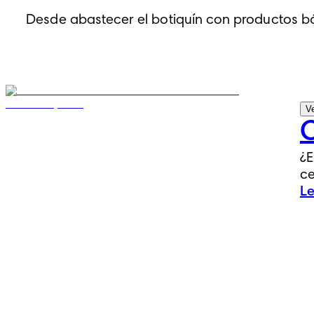
Desde abastecer el botiquín con productos bás
Ve
C
¿E
ce
Le