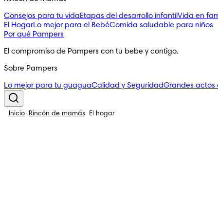
Consejos para tu vida
Etapas del desarrollo infantil
Vida en fam
El Hogar
Lo mejor para el Bebé
Comida saludable para niños
Por qué Pampers
El compromiso de Pampers con tu bebe y contigo.
Sobre Pampers
Lo mejor para tu guagua
Calidad y Seguridad
Grandes actos
Inicio
Rincón de mamás
El hogar