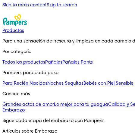
Skip to main content
Skip to search
Productos
Para una sensación de frescura y limpieza en cada cambio 
Por categoría
Todos los productos
Pañales
Pañales Pants
Pampers para cada paso
Para Recién Nacidos
Noches Sequitas
Bebés con Piel Sensible
Conoce más
Grandes actos de amor
Lo mejor para tu guagua
Calidad y S
Embarazo
Sigue cada etapa del embarazo con Pampers.
Artículos sobre Embarazo