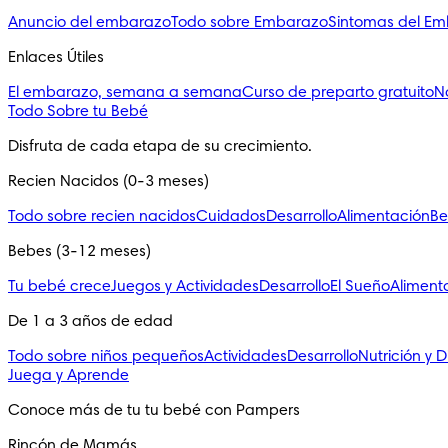
Anuncio del embarazo
Todo sobre Embarazo
Sintomas del E
Enlaces Útiles
El embarazo, semana a semana
Curso de preparto gratuito
N
Todo Sobre tu Bebé
Disfruta de cada etapa de su crecimiento.
Recien Nacidos (0-3 meses)
Todo sobre recien nacidos
Cuidados
Desarrollo
Alimentación
Be
Bebes (3-12 meses)
Tu bebé crece
Juegos y Actividades
Desarrollo
El Sueño
Aliment
De 1 a 3 años de edad
Todo sobre niños pequeños
Actividades
Desarrollo
Nutrición y D
Juega y Aprende
Conoce más de tu tu bebé con Pampers
Rincón de Mamás