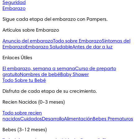
Seguridad
Embarazo
Sigue cada etapa del embarazo con Pampers.
Artículos sobre Embarazo
Anuncio del embarazo
Todo sobre Embarazo
Sintomas del
Embarazo
Embarazo Saludable
Antes de dar a luz
Enlaces Útiles
El embarazo, semana a semana
Curso de preparto
gratuito
Nombres de bebé
Baby Shower
Todo Sobre tu Bebé
Disfruta de cada etapa de su crecimiento.
Recien Nacidos (0-3 meses)
Todo sobre recien
nacidos
Cuidados
Desarrollo
Alimentación
Bebes Prematuros
Bebes (3-12 meses)