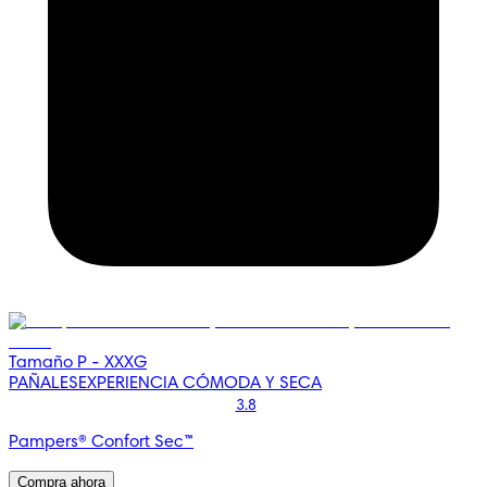
Tamaño P - XXXG
PAÑALES
EXPERIENCIA CÓMODA Y SECA
3.8
Pampers® Confort Sec™
Compra ahora