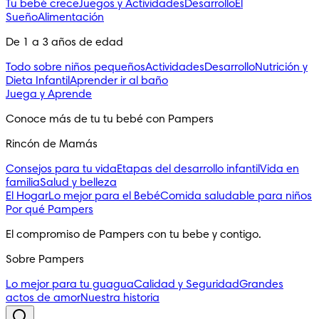
Tu bebé crece
Juegos y Actividades
Desarrollo
El
Sueño
Alimentación
De 1 a 3 años de edad
Todo sobre niños pequeños
Actividades
Desarrollo
Nutrición y
Dieta Infantil
Aprender ir al baño
Juega y Aprende
Conoce más de tu tu bebé con Pampers
Rincón de Mamás
Consejos para tu vida
Etapas del desarrollo infantil
Vida en
familia
Salud y belleza
El Hogar
Lo mejor para el Bebé
Comida saludable para niños
Por qué Pampers
El compromiso de Pampers con tu bebe y contigo.
Sobre Pampers
Lo mejor para tu guagua
Calidad y Seguridad
Grandes
actos de amor
Nuestra historia