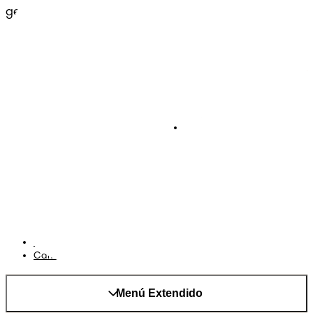
generaciones.
Pañales
Ética Editorial
Pañales Pants
Contacto
Para recien nacidos
Sobre Pampers
Terminos y condiciones
Privacidad
Cookies
Mapa del Sitio
Sitio P&G
AdChoices
Cambiar el país/region
Menú Extendido