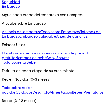
Seguridad
Embarazo
Sigue cada etapa del embarazo con Pampers.
Artículos sobre Embarazo
Anuncio del embarazo
Todo sobre Embarazo
Sintomas del
Embarazo
Embarazo Saludable
Antes de dar a luz
Enlaces Útiles
El embarazo, semana a semana
Curso de preparto
gratuito
Nombres de bebé
Baby Shower
Todo Sobre tu Bebé
Disfruta de cada etapa de su crecimiento.
Recien Nacidos (0-3 meses)
Todo sobre recien
nacidos
Cuidados
Desarrollo
Alimentación
Bebes Prematuros
Bebes (3-12 meses)