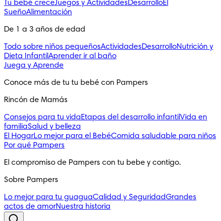
Tu bebé crece
Juegos y Actividades
Desarrollo
El
Sueño
Alimentación
De 1 a 3 años de edad
Todo sobre niños pequeños
Actividades
Desarrollo
Nutrición y
Dieta Infantil
Aprender ir al baño
Juega y Aprende
Conoce más de tu tu bebé con Pampers
Rincón de Mamás
Consejos para tu vida
Etapas del desarrollo infantil
Vida en
familia
Salud y belleza
El Hogar
Lo mejor para el Bebé
Comida saludable para niños
Por qué Pampers
El compromiso de Pampers con tu bebe y contigo.
Sobre Pampers
Lo mejor para tu guagua
Calidad y Seguridad
Grandes
actos de amor
Nuestra historia