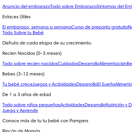
Anuncio del embarazo
Todo sobre Embarazo
Sintomas del E
Enlaces Útiles
El embarazo, semana a semana
Curso de preparto gratuito
N
Todo Sobre tu Bebé
Disfruta de cada etapa de su crecimiento.
Recien Nacidos (0-3 meses)
Todo sobre recien nacidos
Cuidados
Desarrollo
Alimentación
Be
Bebes (3-12 meses)
Tu bebé crece
Juegos y Actividades
Desarrollo
El Sueño
Aliment
De 1 a 3 años de edad
Todo sobre niños pequeños
Actividades
Desarrollo
Nutrición y D
Juega y Aprende
Conoce más de tu tu bebé con Pampers
Rincón de Mamás