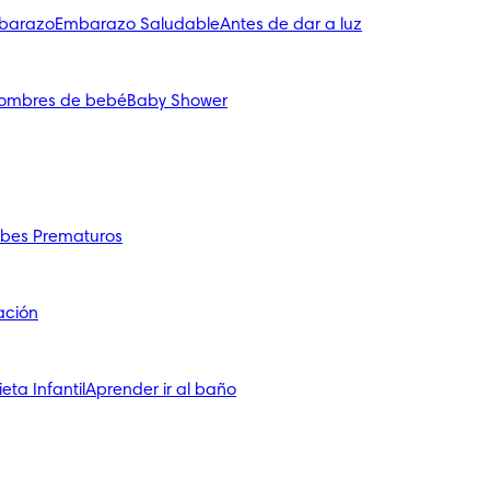
mbarazo
Embarazo Saludable
Antes de dar a luz
ombres de bebé
Baby Shower
bes Prematuros
ación
ieta Infantil
Aprender ir al baño