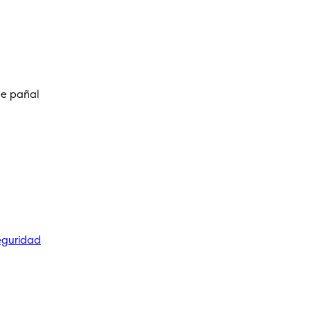
de pañal
eguridad