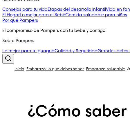
Consejos para tu vida
Etapas del desarrollo infantil
Vida en fam
El Hogar
Lo mejor para el Bebé
Comida saludable para niños
Por qué Pampers
El compromiso de Pampers con tu bebe y contigo.
Sobre Pampers
Lo mejor para tu guagua
Calidad y Seguridad
Grandes actos
Inicio
Embarazo: lo que debes saber
Embarazo saludable
¿
¿Cómo saber s