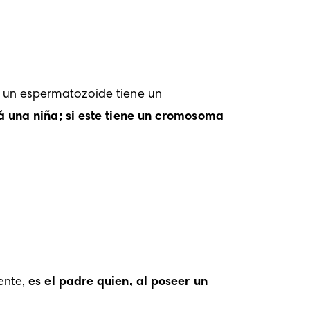
un espermatozoide tiene un 
 una niña; si este tiene un cromosoma 
ente,
 es el 
padre
 quien, al poseer un 