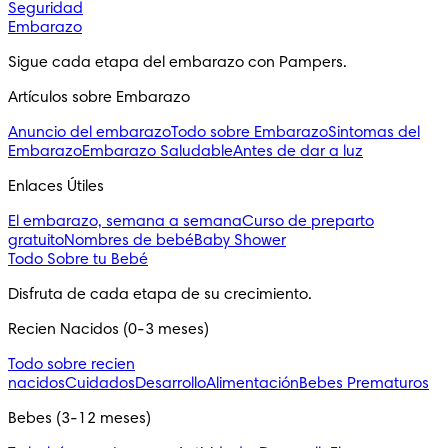
Seguridad
Embarazo
Sigue cada etapa del embarazo con Pampers.
Artículos sobre Embarazo
Anuncio del embarazo
Todo sobre Embarazo
Sintomas del
Embarazo
Embarazo Saludable
Antes de dar a luz
Enlaces Útiles
El embarazo, semana a semana
Curso de preparto
gratuito
Nombres de bebé
Baby Shower
Todo Sobre tu Bebé
Disfruta de cada etapa de su crecimiento.
Recien Nacidos (0-3 meses)
Todo sobre recien
nacidos
Cuidados
Desarrollo
Alimentación
Bebes Prematuros
Bebes (3-12 meses)