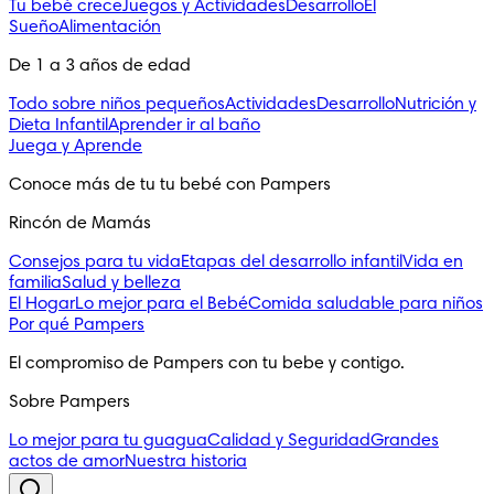
Tu bebé crece
Juegos y Actividades
Desarrollo
El
Sueño
Alimentación
De 1 a 3 años de edad
Todo sobre niños pequeños
Actividades
Desarrollo
Nutrición y
Dieta Infantil
Aprender ir al baño
Juega y Aprende
Conoce más de tu tu bebé con Pampers
Rincón de Mamás
Consejos para tu vida
Etapas del desarrollo infantil
Vida en
familia
Salud y belleza
El Hogar
Lo mejor para el Bebé
Comida saludable para niños
Por qué Pampers
El compromiso de Pampers con tu bebe y contigo.
Sobre Pampers
Lo mejor para tu guagua
Calidad y Seguridad
Grandes
actos de amor
Nuestra historia