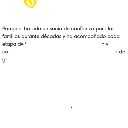
Pampers ha sido un socio de confianza para las 
familias durante décadas y ha acompañado cada 
etapa de la crianza con cariño, experiencia y 
comodidad: un legado que se extiende a lo largo de 
generaciones.
Pañales
Ética Editorial
Pañales Pants
Contacto
Para recien nacidos
Sobre Pampers
Terminos y condiciones
Privacidad