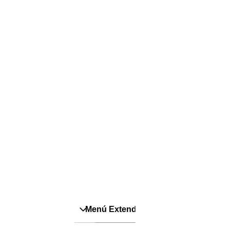
Pañales
É
Pañales Pants
C
Para recien nacidos
S
T
P
Menú Extendido