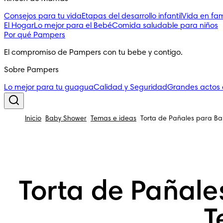
Consejos para tu vida
Etapas del desarrollo infantil
Vida en fam
El Hogar
Lo mejor para el Bebé
Comida saludable para niños
Por qué Pampers
El compromiso de Pampers con tu bebe y contigo.
Sobre Pampers
Lo mejor para tu guagua
Calidad y Seguridad
Grandes actos
Inicio
Baby Shower
Temas e ideas
Torta de Pañales para B
Torta de Pañale
T