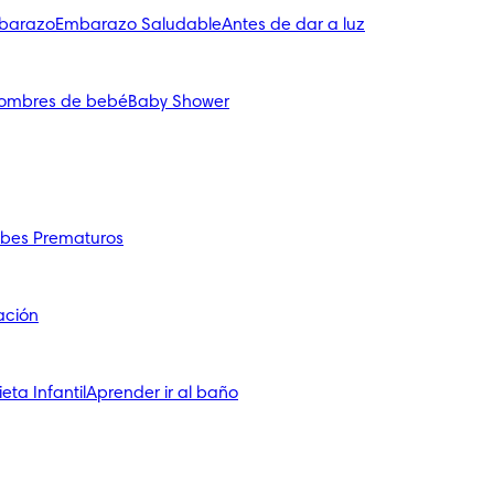
mbarazo
Embarazo Saludable
Antes de dar a luz
ombres de bebé
Baby Shower
bes Prematuros
ación
ieta Infantil
Aprender ir al baño