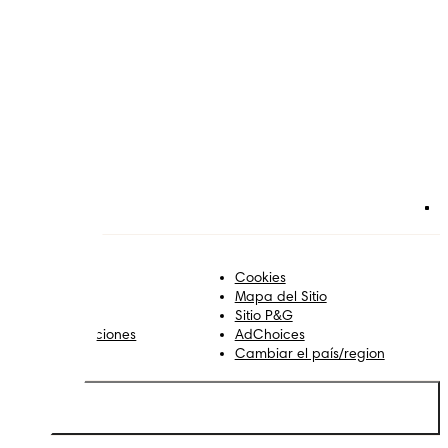
tica Editorial
Cookies
ontacto
Mapa del Sitio
obre Pampers
Sitio P&G
erminos y condiciones
AdChoices
rivacidad
Cambiar el país/region