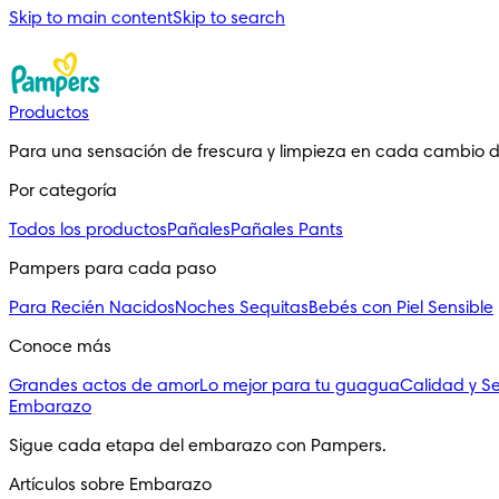
Skip to main content
Skip to search
Productos
Para una sensación de frescura y limpieza en cada cambio 
Por categoría
Todos los productos
Pañales
Pañales Pants
Pampers para cada paso
Para Recién Nacidos
Noches Sequitas
Bebés con Piel Sensible
Conoce más
Grandes actos de amor
Lo mejor para tu guagua
Calidad y S
Embarazo
Sigue cada etapa del embarazo con Pampers.
Artículos sobre Embarazo