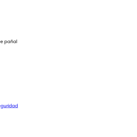
de pañal
eguridad