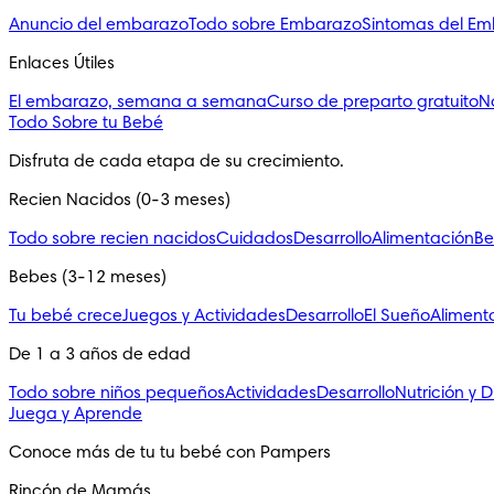
Anuncio del embarazo
Todo sobre Embarazo
Sintomas del E
Enlaces Útiles
El embarazo, semana a semana
Curso de preparto gratuito
N
Todo Sobre tu Bebé
Disfruta de cada etapa de su crecimiento.
Recien Nacidos (0-3 meses)
Todo sobre recien nacidos
Cuidados
Desarrollo
Alimentación
Be
Bebes (3-12 meses)
Tu bebé crece
Juegos y Actividades
Desarrollo
El Sueño
Aliment
De 1 a 3 años de edad
Todo sobre niños pequeños
Actividades
Desarrollo
Nutrición y D
Juega y Aprende
Conoce más de tu tu bebé con Pampers
Rincón de Mamás