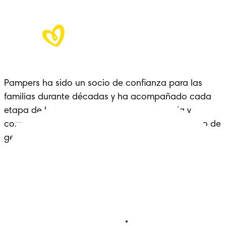
Pampers ha sido un socio de confianza para las 
familias durante décadas y ha acompañado cada 
etapa de la crianza con cariño, experiencia y 
comodidad: un legado que se extiende a lo largo de 
generaciones.
Pañales
Ética Editorial
Pañales Pants
Contacto
Para recien nacidos
Sobre Pampers