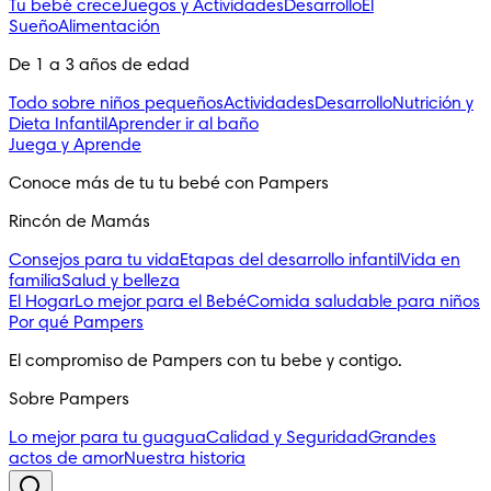
Tu bebé crece
Juegos y Actividades
Desarrollo
El
Sueño
Alimentación
De 1 a 3 años de edad
Todo sobre niños pequeños
Actividades
Desarrollo
Nutrición y
Dieta Infantil
Aprender ir al baño
Juega y Aprende
Conoce más de tu tu bebé con Pampers
Rincón de Mamás
Consejos para tu vida
Etapas del desarrollo infantil
Vida en
familia
Salud y belleza
El Hogar
Lo mejor para el Bebé
Comida saludable para niños
Por qué Pampers
El compromiso de Pampers con tu bebe y contigo.
Sobre Pampers
Lo mejor para tu guagua
Calidad y Seguridad
Grandes
actos de amor
Nuestra historia