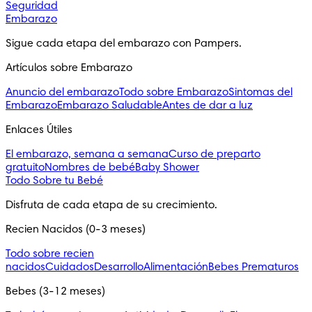
Seguridad
Embarazo
Sigue cada etapa del embarazo con Pampers.
Artículos sobre Embarazo
Anuncio del embarazo
Todo sobre Embarazo
Sintomas del
Embarazo
Embarazo Saludable
Antes de dar a luz
Enlaces Útiles
El embarazo, semana a semana
Curso de preparto
gratuito
Nombres de bebé
Baby Shower
Todo Sobre tu Bebé
Disfruta de cada etapa de su crecimiento.
Recien Nacidos (0-3 meses)
Todo sobre recien
nacidos
Cuidados
Desarrollo
Alimentación
Bebes Prematuros
Bebes (3-12 meses)