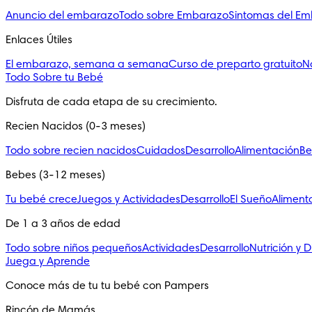
Anuncio del embarazo
Todo sobre Embarazo
Sintomas del E
Enlaces Útiles
El embarazo, semana a semana
Curso de preparto gratuito
N
Todo Sobre tu Bebé
Disfruta de cada etapa de su crecimiento.
Recien Nacidos (0-3 meses)
Todo sobre recien nacidos
Cuidados
Desarrollo
Alimentación
Be
Bebes (3-12 meses)
Tu bebé crece
Juegos y Actividades
Desarrollo
El Sueño
Aliment
De 1 a 3 años de edad
Todo sobre niños pequeños
Actividades
Desarrollo
Nutrición y D
Juega y Aprende
Conoce más de tu tu bebé con Pampers
Rincón de Mamás