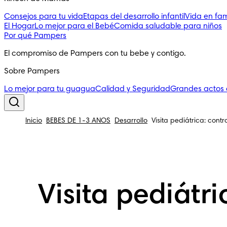
Consejos para tu vida
Etapas del desarrollo infantil
Vida en fam
El Hogar
Lo mejor para el Bebé
Comida saludable para niños
Por qué Pampers
El compromiso de Pampers con tu bebe y contigo.
Sobre Pampers
Lo mejor para tu guagua
Calidad y Seguridad
Grandes actos
Inicio
BEBÉS DE 1-3 AÑOS
Desarrollo
Visita pediátrica: contr
Visita pediátr