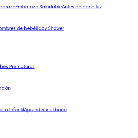
mbarazo
Embarazo Saludable
Antes de dar a luz
ombres de bebé
Baby Shower
bes Prematuros
ación
ieta Infantil
Aprender ir al baño