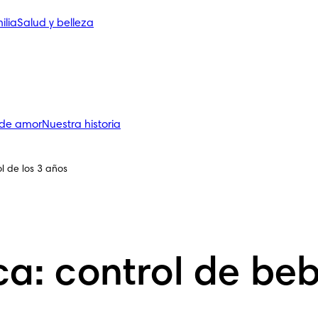
ilia
Salud y belleza
 de amor
Nuestra historia
ol de los 3 años
ica: control de be