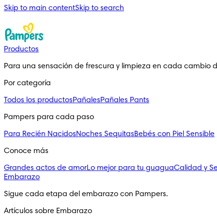
Skip to main content
Skip to search
Productos
Para una sensación de frescura y limpieza en cada cambio 
Por categoría
Todos los productos
Pañales
Pañales Pants
Pampers para cada paso
Para Recién Nacidos
Noches Sequitas
Bebés con Piel Sensible
Conoce más
Grandes actos de amor
Lo mejor para tu guagua
Calidad y S
Embarazo
Sigue cada etapa del embarazo con Pampers.
Artículos sobre Embarazo