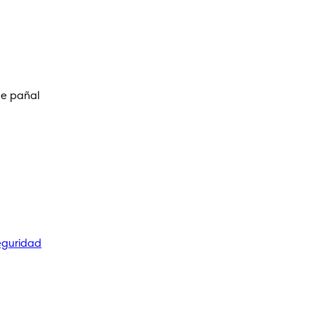
de pañal
eguridad