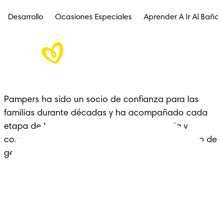
Desarrollo
Ocasiones Especiales
Aprender A Ir Al Baño
Pampers ha sido un socio de confianza para las 
familias durante décadas y ha acompañado cada 
etapa de la crianza con cariño, experiencia y 
comodidad: un legado que se extiende a lo largo de 
generaciones.
Pañales
Ética Editorial