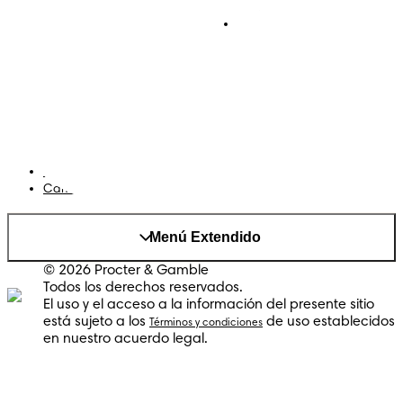
Pañales Pants
Contacto
Para recien nacidos
Sobre Pampers
Terminos y condiciones
Privacidad
Cookies
Mapa del Sitio
Sitio P&G
AdChoices
Cambiar el país/region
Menú Extendido
© 2026 Procter & Gamble
Todos los derechos reservados.
El uso y el acceso a la información del presente sitio
está sujeto a los
de uso establecidos
Términos y condiciones
en nuestro acuerdo legal.