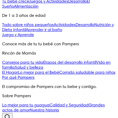
Tu bebé crece
Juegos y Actividades
Desarrollo
El
Sueño
Alimentación
De 1 a 3 años de edad
Todo sobre niños pequeños
Actividades
Desarrollo
Nutrición y
Dieta Infantil
Aprender ir al baño
Juega y Aprende
Conoce más de tu tu bebé con Pampers
Rincón de Mamás
Consejos para tu vida
Etapas del desarrollo infantil
Vida en
familia
Salud y belleza
El Hogar
Lo mejor para el Bebé
Comida saludable para niños
Por qué Pampers
El compromiso de Pampers con tu bebe y contigo.
Sobre Pampers
Lo mejor para tu guagua
Calidad y Seguridad
Grandes
actos de amor
Nuestra historia