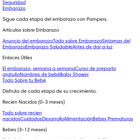
Seguridad
Embarazo
Sigue cada etapa del embarazo con Pampers.
Artículos sobre Embarazo
Anuncio del embarazo
Todo sobre Embarazo
Sintomas del
Embarazo
Embarazo Saludable
Antes de dar a luz
Enlaces Útiles
El embarazo, semana a semana
Curso de preparto
gratuito
Nombres de bebé
Baby Shower
Todo Sobre tu Bebé
Disfruta de cada etapa de su crecimiento.
Recien Nacidos (0-3 meses)
Todo sobre recien
nacidos
Cuidados
Desarrollo
Alimentación
Bebes Prematuros
Bebes (3-12 meses)