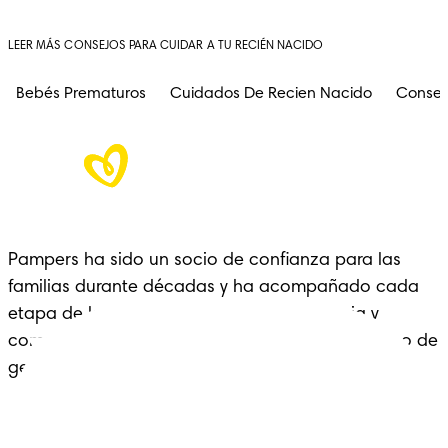
LEER MÁS CONSEJOS PARA CUIDAR A TU RECIÉN NACIDO
Bebés Prematuros
Cuidados De Recien Nacido
Consej
Pampers ha sido un socio de confianza para las 
familias durante décadas y ha acompañado cada 
etapa de la crianza con cariño, experiencia y 
comodidad: un legado que se extiende a lo largo de 
generaciones.