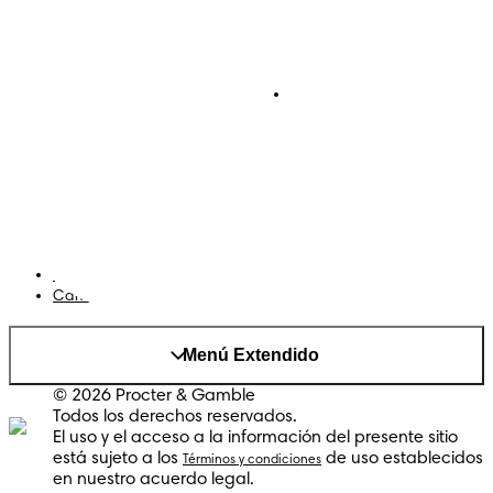
Pañales
Ética Editorial
Pañales Pants
Contacto
Para recien nacidos
Sobre Pampers
Terminos y condiciones
Privacidad
Cookies
Mapa del Sitio
Sitio P&G
AdChoices
Cambiar el país/region
Menú Extendido
© 2026 Procter & Gamble
Todos los derechos reservados.
El uso y el acceso a la información del presente sitio
está sujeto a los
de uso establecidos
Términos y condiciones
en nuestro acuerdo legal.