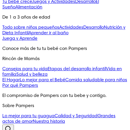
Tu bebé crece
Juegos y Actividades
Desarrollo
El
Sueño
Alimentación
De 1 a 3 años de edad
Todo sobre niños pequeños
Actividades
Desarrollo
Nutrición y
Dieta Infantil
Aprender ir al baño
Juega y Aprende
Conoce más de tu tu bebé con Pampers
Rincón de Mamás
Consejos para tu vida
Etapas del desarrollo infantil
Vida en
familia
Salud y belleza
El Hogar
Lo mejor para el Bebé
Comida saludable para niños
Por qué Pampers
El compromiso de Pampers con tu bebe y contigo.
Sobre Pampers
Lo mejor para tu guagua
Calidad y Seguridad
Grandes
actos de amor
Nuestra historia