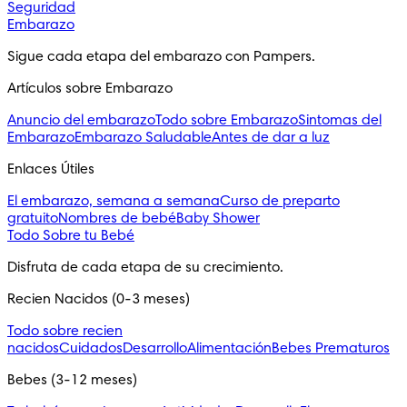
Seguridad
Embarazo
Sigue cada etapa del embarazo con Pampers.
Artículos sobre Embarazo
Anuncio del embarazo
Todo sobre Embarazo
Sintomas del
Embarazo
Embarazo Saludable
Antes de dar a luz
Enlaces Útiles
El embarazo, semana a semana
Curso de preparto
gratuito
Nombres de bebé
Baby Shower
Todo Sobre tu Bebé
Disfruta de cada etapa de su crecimiento.
Recien Nacidos (0-3 meses)
Todo sobre recien
nacidos
Cuidados
Desarrollo
Alimentación
Bebes Prematuros
Bebes (3-12 meses)