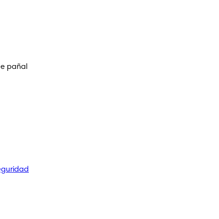
de pañal
eguridad