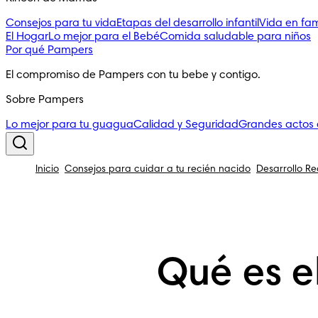
Consejos para tu vida
Etapas del desarrollo infantil
Vida en fam
El Hogar
Lo mejor para el Bebé
Comida saludable para niños
Por qué Pampers
El compromiso de Pampers con tu bebe y contigo.
Sobre Pampers
Lo mejor para tu guagua
Calidad y Seguridad
Grandes actos
Inicio
Consejos para cuidar a tu recién nacido
Desarrollo R
Qué es e