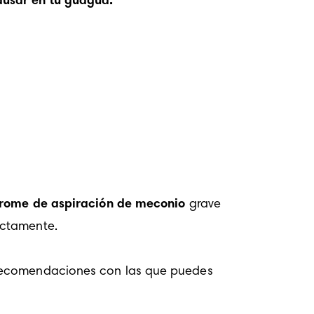
ausar en tu guagua:
drome de aspiración de meconio 
grave 
ctamente.

recomendaciones con las que puedes 