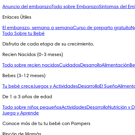
Anuncio del embarazo
Todo sobre Embarazo
Sintomas del E
Enlaces Útiles
El embarazo, semana a semana
Curso de preparto gratuito
N
Todo Sobre tu Bebé
Disfruta de cada etapa de su crecimiento.
Recien Nacidos (0-3 meses)
Todo sobre recien nacidos
Cuidados
Desarrollo
Alimentación
Be
Bebes (3-12 meses)
Tu bebé crece
Juegos y Actividades
Desarrollo
El Sueño
Aliment
De 1 a 3 años de edad
Todo sobre niños pequeños
Actividades
Desarrollo
Nutrición y D
Juega y Aprende
Conoce más de tu tu bebé con Pampers
Rincón de Mamás