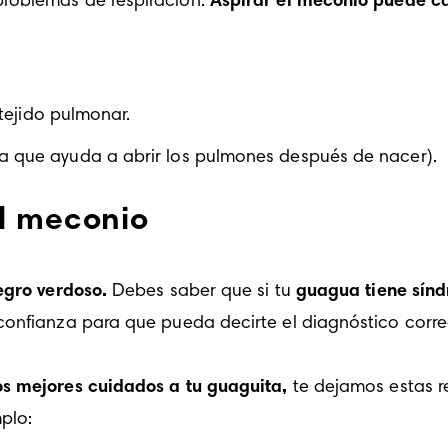
roblemas de respiración. 
Aspirar el meconio puede c
 tejido pulmonar. 
sa que ayuda a abrir los pulmones después de nacer).
el meconio
egro verdoso. 
Debes saber que si tu 
guagua tiene sín
confianza para que pueda decirte el diagnóstico corre
s mejores cuidados a tu guaguita,
 te dejamos estas 
plo: 