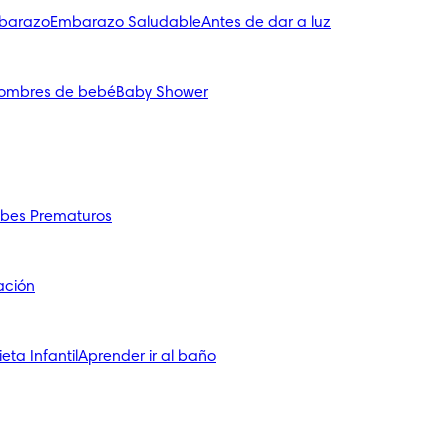
mbarazo
Embarazo Saludable
Antes de dar a luz
ombres de bebé
Baby Shower
bes Prematuros
ación
ieta Infantil
Aprender ir al baño