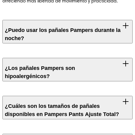
ofreciendo más libertad de movimiento y practicidad.
¿Puedo usar los pañales Pampers durante la
noche?
Sí, muchas líneas de Pampers, como Pampers Pants Ajuste 
Total, están diseñadas para ofrecer absorción de hasta 12 
¿Los pañales Pampers son
horas, lo que las hace adecuadas para uso nocturno.
hipoalergénicos?
Sí, los pañales Pampers están hechos con materiales suaves 
y han sido dermatológicamente probados para ser 
¿Cuáles son los tamaños de pañales
delicados con la piel sensible de los bebés.
disponibles en Pampers Pants Ajuste Total?
Pampers ofrece pañales en varios tamaños para adaptarse 