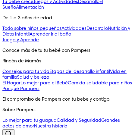
Tu bebé crece
Juegos y Actividades
Desarrollo
El
Sueño
Alimentación
De 1 a 3 años de edad
Todo sobre niños pequeños
Actividades
Desarrollo
Nutrición y
Dieta Infantil
Aprender ir al baño
Juega y Aprende
Conoce más de tu tu bebé con Pampers
Rincón de Mamás
Consejos para tu vida
Etapas del desarrollo infantil
Vida en
familia
Salud y belleza
El Hogar
Lo mejor para el Bebé
Comida saludable para niños
Por qué Pampers
El compromiso de Pampers con tu bebe y contigo.
Sobre Pampers
Lo mejor para tu guagua
Calidad y Seguridad
Grandes
actos de amor
Nuestra historia