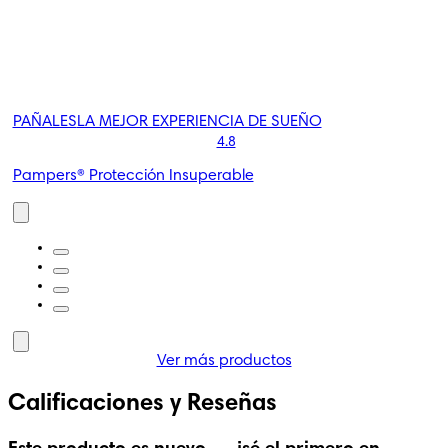
PAÑALES
LA MEJOR EXPERIENCIA DE SUEÑO
4.8
Pampers® Protección Insuperable
Ver más productos
S
RECIÉN NACIDOS
Calificaciones y Reseñas
4.8