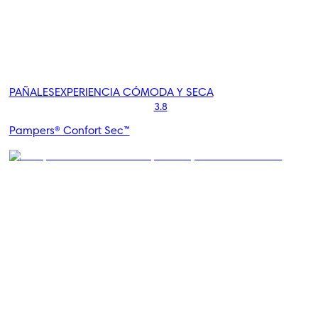
PAÑALES
EXPERIENCIA CÓMODA Y SECA
3.8
Pampers® Confort Sec™