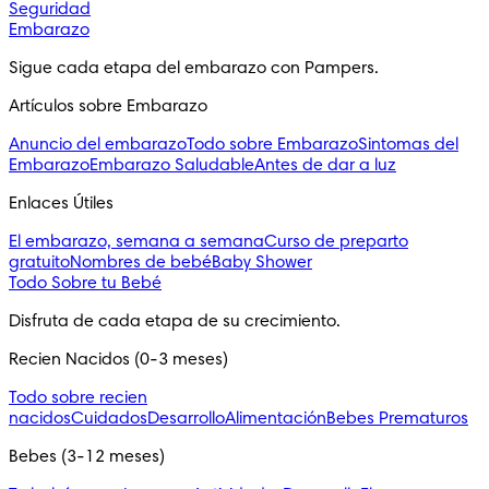
Seguridad
Embarazo
Sigue cada etapa del embarazo con Pampers.
Artículos sobre Embarazo
Anuncio del embarazo
Todo sobre Embarazo
Sintomas del
Embarazo
Embarazo Saludable
Antes de dar a luz
Enlaces Útiles
El embarazo, semana a semana
Curso de preparto
gratuito
Nombres de bebé
Baby Shower
Todo Sobre tu Bebé
Disfruta de cada etapa de su crecimiento.
Recien Nacidos (0-3 meses)
Todo sobre recien
nacidos
Cuidados
Desarrollo
Alimentación
Bebes Prematuros
Bebes (3-12 meses)