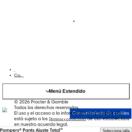
Pañales
Ética Editorial
Pañales Pants
Contacto
Para recien nacidos
Sobre Pampers
Terminos y condiciones
Privacidad
Cookies
Mapa del Sitio
Sitio P&G
S
PREVIENE IRRITACIONES
AdChoices
4.1
Cambiar el país/region
s® Premium Care
Menú Extendido
s® Premium Care
© 2026 Procter & Gamble
Todos los derechos reservados.
El uso y el acceso a la información del presente sitio
Consentimiento de cookies
está sujeto a los
de uso establecidos
Términos y condiciones
en nuestro acuerdo legal.
Pampers® Pants Ajuste Total™
Selecciona talla