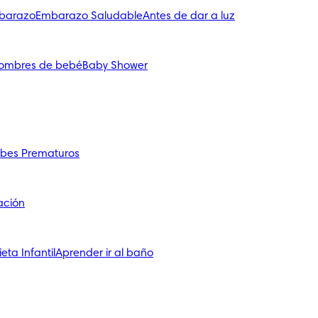
mbarazo
Embarazo Saludable
Antes de dar a luz
ombres de bebé
Baby Shower
bes Prematuros
ación
ieta Infantil
Aprender ir al baño