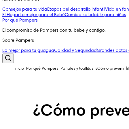
Consejos para tu vida
Etapas del desarrollo infantil
Vida en fam
El Hogar
Lo mejor para el Bebé
Comida saludable para niños
Por qué Pampers
El compromiso de Pampers con tu bebe y contigo.
Sobre Pampers
Lo mejor para tu guagua
Calidad y Seguridad
Grandes actos
Inicio
Por qué Pampers
Pañales y toallitas
¿Cómo prevenir fi
¿Cómo preven