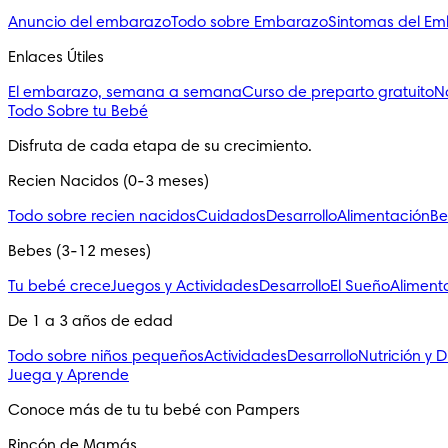
Anuncio del embarazo
Todo sobre Embarazo
Sintomas del E
Enlaces Útiles
El embarazo, semana a semana
Curso de preparto gratuito
N
Todo Sobre tu Bebé
Disfruta de cada etapa de su crecimiento.
Recien Nacidos (0-3 meses)
Todo sobre recien nacidos
Cuidados
Desarrollo
Alimentación
Be
Bebes (3-12 meses)
Tu bebé crece
Juegos y Actividades
Desarrollo
El Sueño
Aliment
De 1 a 3 años de edad
Todo sobre niños pequeños
Actividades
Desarrollo
Nutrición y D
Juega y Aprende
Conoce más de tu tu bebé con Pampers
Rincón de Mamás