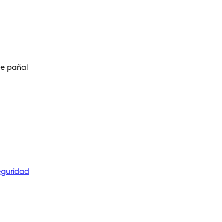
de pañal
eguridad