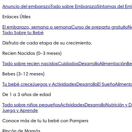
Anuncio del embarazo
Todo sobre Embarazo
Sintomas del E
Enlaces Útiles
El embarazo, semana a semana
Curso de preparto gratuito
N
Todo Sobre tu Bebé
Disfruta de cada etapa de su crecimiento.
Recien Nacidos (0-3 meses)
Todo sobre recien nacidos
Cuidados
Desarrollo
Alimentación
Be
Bebes (3-12 meses)
Tu bebé crece
Juegos y Actividades
Desarrollo
El Sueño
Aliment
De 1 a 3 años de edad
Todo sobre niños pequeños
Actividades
Desarrollo
Nutrición y D
Juega y Aprende
Conoce más de tu tu bebé con Pampers
Rincón de Mamás