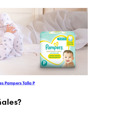
es Pampers Talla P
ñales?