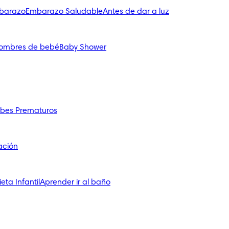
mbarazo
Embarazo Saludable
Antes de dar a luz
ombres de bebé
Baby Shower
bes Prematuros
ación
ieta Infantil
Aprender ir al baño