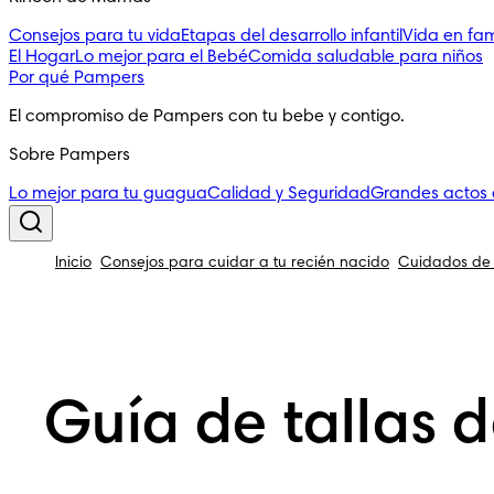
Consejos para tu vida
Etapas del desarrollo infantil
Vida en fam
El Hogar
Lo mejor para el Bebé
Comida saludable para niños
Por qué Pampers
El compromiso de Pampers con tu bebe y contigo.
Sobre Pampers
Lo mejor para tu guagua
Calidad y Seguridad
Grandes actos
Inicio
Consejos para cuidar a tu recién nacido
Cuidados de 
Guía de tallas 