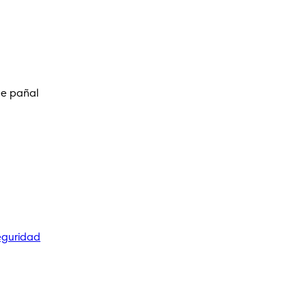
de pañal
eguridad