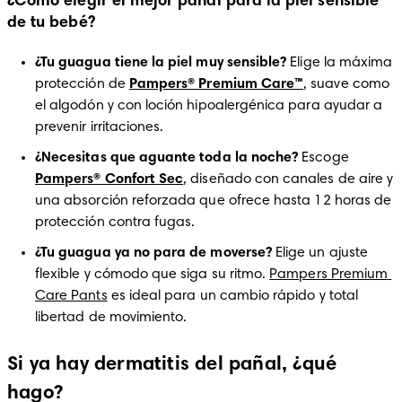
¿Cómo elegir el mejor pañal para la piel sensible
de tu bebé?
¿Tu guagua tiene la piel muy sensible?
 Elige la máxima 
protección de 
Pampers® Premium Care™
, suave como 
el algodón y con loción hipoalergénica para ayudar a 
prevenir irritaciones.
¿Necesitas que aguante toda la noche?
 Escoge 
Pampers® Confort Sec
,
 diseñado con canales de aire y 
una absorción reforzada que ofrece hasta 12 horas de 
protección contra fugas.
¿Tu guagua ya no para de moverse?
 Elige un ajuste 
flexible y cómodo que siga su ritmo. 
Pampers Premium 
Care Pants
 es ideal para un cambio rápido y total 
libertad de movimiento.
Si ya hay dermatitis del pañal, ¿qué
hago?