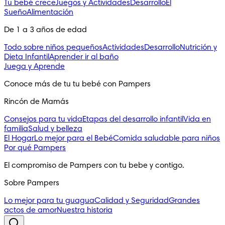
Tu bebé crece
Juegos y Actividades
Desarrollo
El
Sueño
Alimentación
De 1 a 3 años de edad
Todo sobre niños pequeños
Actividades
Desarrollo
Nutrición y
Dieta Infantil
Aprender ir al baño
Juega y Aprende
Conoce más de tu tu bebé con Pampers
Rincón de Mamás
Consejos para tu vida
Etapas del desarrollo infantil
Vida en
familia
Salud y belleza
El Hogar
Lo mejor para el Bebé
Comida saludable para niños
Por qué Pampers
El compromiso de Pampers con tu bebe y contigo.
Sobre Pampers
Lo mejor para tu guagua
Calidad y Seguridad
Grandes
actos de amor
Nuestra historia