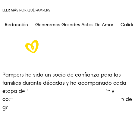
LEER MÁS POR QUÉ PAMPERS
Redacción
Generemos Grandes Actos De Amor
Calida
Pampers ha sido un socio de confianza para las 
familias durante décadas y ha acompañado cada 
etapa de la crianza con cariño, experiencia y 
comodidad: un legado que se extiende a lo largo de 
generaciones.