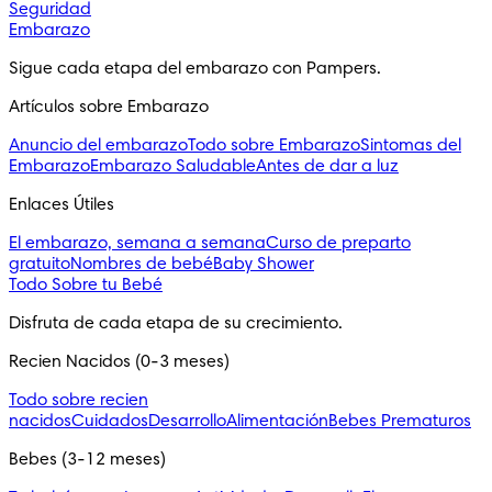
Seguridad
Embarazo
Sigue cada etapa del embarazo con Pampers.
Artículos sobre Embarazo
Anuncio del embarazo
Todo sobre Embarazo
Sintomas del
Embarazo
Embarazo Saludable
Antes de dar a luz
Enlaces Útiles
El embarazo, semana a semana
Curso de preparto
gratuito
Nombres de bebé
Baby Shower
Todo Sobre tu Bebé
Disfruta de cada etapa de su crecimiento.
Recien Nacidos (0-3 meses)
Todo sobre recien
nacidos
Cuidados
Desarrollo
Alimentación
Bebes Prematuros
Bebes (3-12 meses)