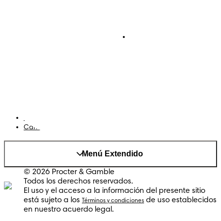
Pañales
Ética Editorial
Pañales Pants
Contacto
Para recien nacidos
Sobre Pampers
Terminos y condiciones
Privacidad
Cookies
Mapa del Sitio
Sitio P&G
AdChoices
Cambiar el país/region
Menú Extendido
© 2026 Procter & Gamble
Todos los derechos reservados.
El uso y el acceso a la información del presente sitio
está sujeto a los
de uso establecidos
Términos y condiciones
en nuestro acuerdo legal.