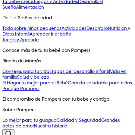
Tu bebé crece
Juegos y Actividades
Desarrollo
El
Sueño
Alimentación
De 1 a 3 años de edad
Todo sobre niños pequeños
Actividades
Desarrollo
Nutrición y
Dieta Infantil
Aprender ir al baño
Juega y Aprende
Conoce más de tu tu bebé con Pampers
Rincón de Mamás
Consejos para tu vida
Etapas del desarrollo infantil
Vida en
familia
Salud y belleza
El Hogar
Lo mejor para el Bebé
Comida saludable para niños
Por qué Pampers
El compromiso de Pampers con tu bebe y contigo.
Sobre Pampers
Lo mejor para tu guagua
Calidad y Seguridad
Grandes
actos de amor
Nuestra historia