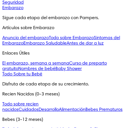
Seguridad
Embarazo
Sigue cada etapa del embarazo con Pampers.
Artículos sobre Embarazo
Anuncio del embarazo
Todo sobre Embarazo
Sintomas del
Embarazo
Embarazo Saludable
Antes de dar a luz
Enlaces Útiles
El embarazo, semana a semana
Curso de preparto
gratuito
Nombres de bebé
Baby Shower
Todo Sobre tu Bebé
Disfruta de cada etapa de su crecimiento.
Recien Nacidos (0-3 meses)
Todo sobre recien
nacidos
Cuidados
Desarrollo
Alimentación
Bebes Prematuros
Bebes (3-12 meses)