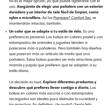
no es la mejor opción, ya que puede agrietarse con el 
uso. 
Asegúrate de elegir una pañalera con un exterior 
duradero y un interior de tela fácil de limpiar, como 
nylon o microfibra. 
Así los 
Pampers® Confort Sec
 se 
mantendrán intactos, también. 
Un color que se adapte a tu estilo de vida.
 Es una 
preferencia personal. Los bolsos en colores pastel y con 
estampados de animales y juguetes tienden a 
parecerse más a pañaleras. Pero también hay diseños 
que parecen más un artículo de moda que una 
pañalera. Estos bolsos pueden ser más atractivos para 
mamás y papás que prefieren que se adapten a su 
estilo diario. 

La decisión es tuya. 
Explora diferentes productos y 
descubre qué prefieres llevar contigo a diario. 
Los 
bolsos en colores más oscuros o con estampados 
recargados son ideales para disimular la suciedad y 
las manchas. En definitiva, ¿te gusta? ¿Serás feliz 