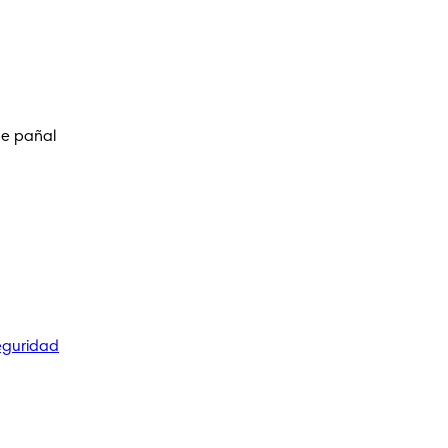
de pañal
eguridad