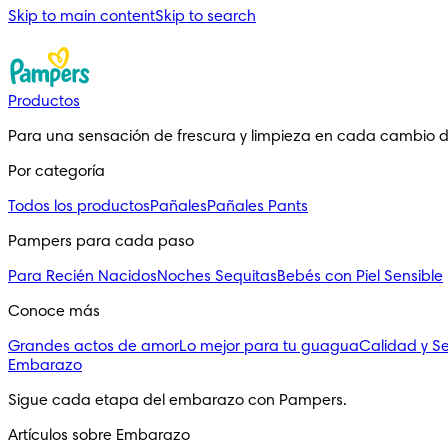
Skip to main content
Skip to search
Productos
Para una sensación de frescura y limpieza en cada cambio 
Por categoría
Todos los productos
Pañales
Pañales Pants
Pampers para cada paso
Para Recién Nacidos
Noches Sequitas
Bebés con Piel Sensible
Conoce más
Grandes actos de amor
Lo mejor para tu guagua
Calidad y S
Embarazo
Sigue cada etapa del embarazo con Pampers.
Artículos sobre Embarazo