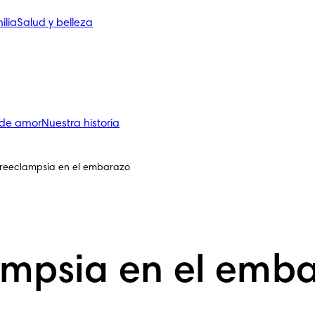
ilia
Salud y belleza
 de amor
Nuestra historia
reeclampsia en el embarazo
ampsia en el emb