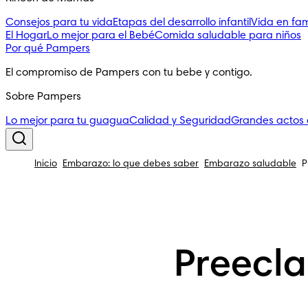
Consejos para tu vida
Etapas del desarrollo infantil
Vida en fam
El Hogar
Lo mejor para el Bebé
Comida saludable para niños
Por qué Pampers
El compromiso de Pampers con tu bebe y contigo.
Sobre Pampers
Lo mejor para tu guagua
Calidad y Seguridad
Grandes actos
Inicio
Embarazo: lo que debes saber
Embarazo saludable
P
Preecl