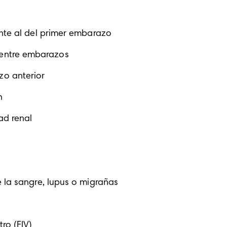
ente al del primer embarazo
entre embarazos
o anterior
n 
ad renal
 la sangre, lupus o migrañas
ro (FIV)