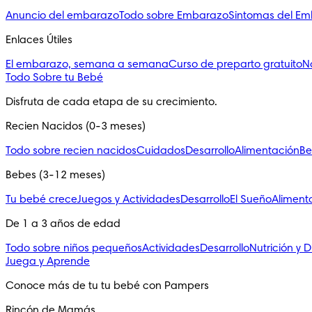
Anuncio del embarazo
Todo sobre Embarazo
Sintomas del E
Enlaces Útiles
El embarazo, semana a semana
Curso de preparto gratuito
N
Todo Sobre tu Bebé
Disfruta de cada etapa de su crecimiento.
Recien Nacidos (0-3 meses)
Todo sobre recien nacidos
Cuidados
Desarrollo
Alimentación
Be
Bebes (3-12 meses)
Tu bebé crece
Juegos y Actividades
Desarrollo
El Sueño
Aliment
De 1 a 3 años de edad
Todo sobre niños pequeños
Actividades
Desarrollo
Nutrición y D
Juega y Aprende
Conoce más de tu tu bebé con Pampers
Rincón de Mamás