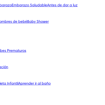
mbarazo
Embarazo Saludable
Antes de dar a luz
ombres de bebé
Baby Shower
bes Prematuros
ación
ieta Infantil
Aprender ir al baño