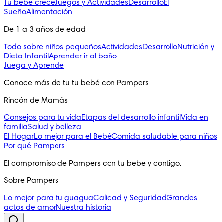
Tu bebé crece
Juegos y Actividades
Desarrollo
El
Sueño
Alimentación
De 1 a 3 años de edad
Todo sobre niños pequeños
Actividades
Desarrollo
Nutrición y
Dieta Infantil
Aprender ir al baño
Juega y Aprende
Conoce más de tu tu bebé con Pampers
Rincón de Mamás
Consejos para tu vida
Etapas del desarrollo infantil
Vida en
familia
Salud y belleza
El Hogar
Lo mejor para el Bebé
Comida saludable para niños
Por qué Pampers
El compromiso de Pampers con tu bebe y contigo.
Sobre Pampers
Lo mejor para tu guagua
Calidad y Seguridad
Grandes
actos de amor
Nuestra historia