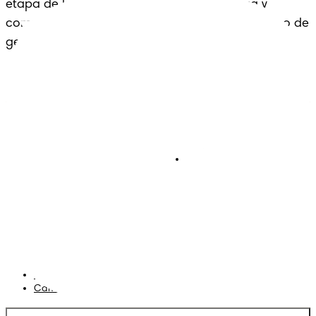
etapa de la crianza con cariño, experiencia y 
comodidad: un legado que se extiende a lo largo de 
generaciones.
Pañales
Ética Editorial
Pañales Pants
Contacto
Para recien nacidos
Sobre Pampers
Terminos y condiciones
Privacidad
Cookies
Mapa del Sitio
Sitio P&G
AdChoices
Cambiar el país/region