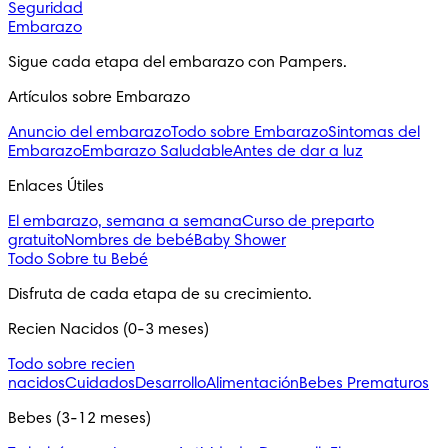
Seguridad
Embarazo
Sigue cada etapa del embarazo con Pampers.
Artículos sobre Embarazo
Anuncio del embarazo
Todo sobre Embarazo
Sintomas del
Embarazo
Embarazo Saludable
Antes de dar a luz
Enlaces Útiles
El embarazo, semana a semana
Curso de preparto
gratuito
Nombres de bebé
Baby Shower
Todo Sobre tu Bebé
Disfruta de cada etapa de su crecimiento.
Recien Nacidos (0-3 meses)
Todo sobre recien
nacidos
Cuidados
Desarrollo
Alimentación
Bebes Prematuros
Bebes (3-12 meses)