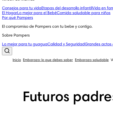
Consejos para tu vida
Etapas del desarrollo infantil
Vida en fam
El Hogar
Lo mejor para el Bebé
Comida saludable para niños
Por qué Pampers
El compromiso de Pampers con tu bebe y contigo.
Sobre Pampers
Lo mejor para tu guagua
Calidad y Seguridad
Grandes actos
Inicio
Embarazo: lo que debes saber
Embarazo saludable
V
Futuros padre