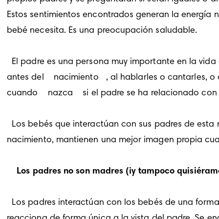
Estos sentimientos encontrados generan la energía ne
bebé necesita. Es una preocupación saludable. 
  El padre es una persona muy importante en la vida de un niño, comenzando antes de que el niño nazca. Muchos padres "juegan" con los bebés 
antes del 
 nacimiento
 , al hablarles o cantarles, 
cuando 
 nazca
  si el padre se ha relacionado con
  Los bebés que interactúan con sus padres de esta manera demuestran todo tipo de beneficios positivos. Los niños y las niñas tienen un mejor 
nacimiento, mantienen una mejor imagen propia cuan
 Los padres no son madres (¡y tampoco quisiéramo
  Los padres interactúan con los bebés de una form
reacciona de forma única a la vista del padre. Se en