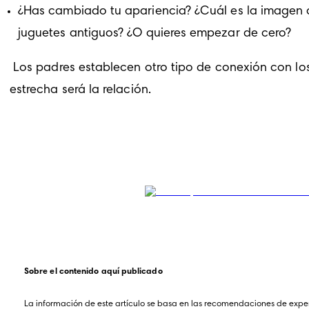
¿Has cambiado tu apariencia? ¿Cuál es la imagen 
juguetes antiguos?
¿O quieres empezar de cero?
 Los padres establecen otro tipo de conexión con los bebés. Como padre, cuanto más juegues, aprendas e interactúes con tu bebé, más 
estrecha será la relación.
Sobre el contenido aquí publicado
La información de este artículo se basa en las recomendaciones de exper