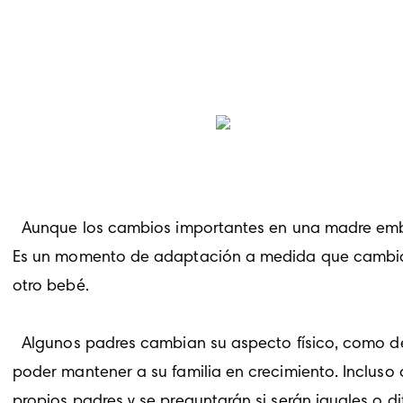
 Aunque los cambios importantes en una madre emba
Es un momento de adaptación a medida que cambia su
otro bebé. 
  Algunos padres cambian su aspecto físico, como dejarse crecer la barba, mientras que otros toman un segundo trabajo para asegurarse de 
poder mantener a su familia en crecimiento. Incluso
propios padres y se preguntarán si serán iguales o d