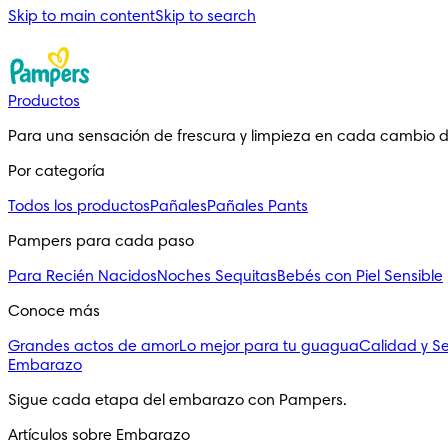
Skip to main content
Skip to search
Productos
Para una sensación de frescura y limpieza en cada cambio 
Por categoría
Todos los productos
Pañales
Pañales Pants
Pampers para cada paso
Para Recién Nacidos
Noches Sequitas
Bebés con Piel Sensible
Conoce más
Grandes actos de amor
Lo mejor para tu guagua
Calidad y S
Embarazo
Sigue cada etapa del embarazo con Pampers.
Artículos sobre Embarazo