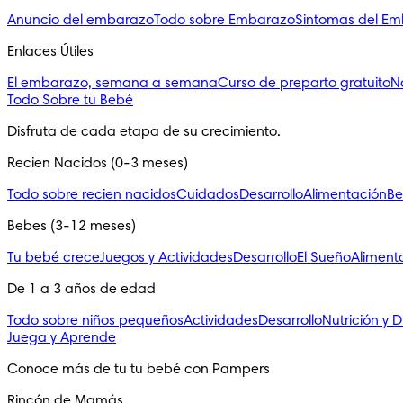
Anuncio del embarazo
Todo sobre Embarazo
Sintomas del E
Enlaces Útiles
El embarazo, semana a semana
Curso de preparto gratuito
N
Todo Sobre tu Bebé
Disfruta de cada etapa de su crecimiento.
Recien Nacidos (0-3 meses)
Todo sobre recien nacidos
Cuidados
Desarrollo
Alimentación
Be
Bebes (3-12 meses)
Tu bebé crece
Juegos y Actividades
Desarrollo
El Sueño
Aliment
De 1 a 3 años de edad
Todo sobre niños pequeños
Actividades
Desarrollo
Nutrición y D
Juega y Aprende
Conoce más de tu tu bebé con Pampers
Rincón de Mamás