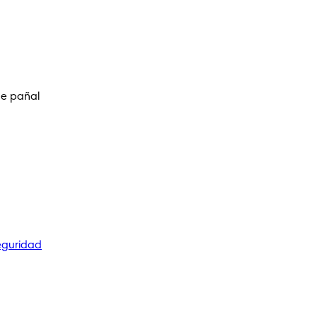
de pañal
eguridad