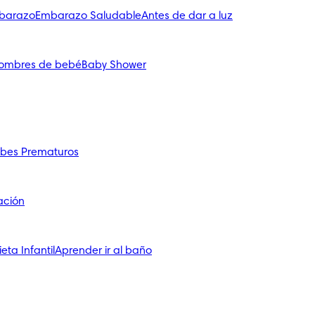
mbarazo
Embarazo Saludable
Antes de dar a luz
ombres de bebé
Baby Shower
bes Prematuros
ación
ieta Infantil
Aprender ir al baño