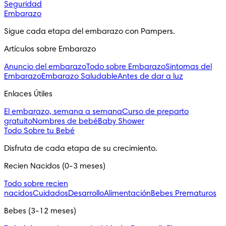
Seguridad
Embarazo
Sigue cada etapa del embarazo con Pampers.
Artículos sobre Embarazo
Anuncio del embarazo
Todo sobre Embarazo
Sintomas del
Embarazo
Embarazo Saludable
Antes de dar a luz
Enlaces Útiles
El embarazo, semana a semana
Curso de preparto
gratuito
Nombres de bebé
Baby Shower
Todo Sobre tu Bebé
Disfruta de cada etapa de su crecimiento.
Recien Nacidos (0-3 meses)
Todo sobre recien
nacidos
Cuidados
Desarrollo
Alimentación
Bebes Prematuros
Bebes (3-12 meses)