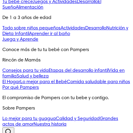
Tu bebé crece
Juegos y Actividades
Desarrollo
El
Sueño
Alimentación
De 1 a 3 años de edad
Todo sobre niños pequeños
Actividades
Desarrollo
Nutrición y
Dieta Infantil
Aprender ir al baño
Juega y Aprende
Conoce más de tu tu bebé con Pampers
Rincón de Mamás
Consejos para tu vida
Etapas del desarrollo infantil
Vida en
familia
Salud y belleza
El Hogar
Lo mejor para el Bebé
Comida saludable para niños
Por qué Pampers
El compromiso de Pampers con tu bebe y contigo.
Sobre Pampers
Lo mejor para tu guagua
Calidad y Seguridad
Grandes
actos de amor
Nuestra historia