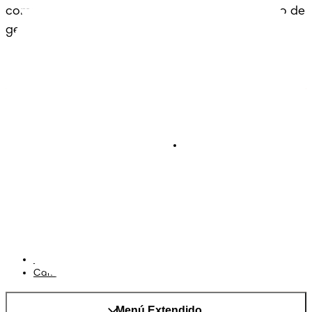
comodidad: un legado que se extiende a lo largo de 
generaciones.
Pañales
Ética Editorial
Pañales Pants
Contacto
Para recien nacidos
Sobre Pampers
Terminos y condiciones
Privacidad
Cookies
Mapa del Sitio
Sitio P&G
AdChoices
Cambiar el país/region
Menú Extendido