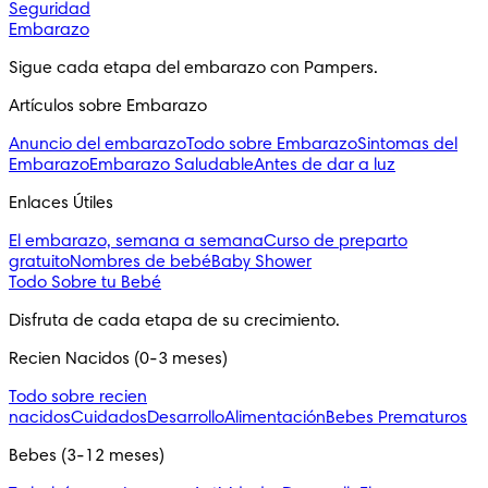
Seguridad
Embarazo
Sigue cada etapa del embarazo con Pampers.
Artículos sobre Embarazo
Anuncio del embarazo
Todo sobre Embarazo
Sintomas del
Embarazo
Embarazo Saludable
Antes de dar a luz
Enlaces Útiles
El embarazo, semana a semana
Curso de preparto
gratuito
Nombres de bebé
Baby Shower
Todo Sobre tu Bebé
Disfruta de cada etapa de su crecimiento.
Recien Nacidos (0-3 meses)
Todo sobre recien
nacidos
Cuidados
Desarrollo
Alimentación
Bebes Prematuros
Bebes (3-12 meses)