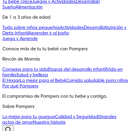
Tu bebé crece
Juegos y Actividades
Desarrollo
El
Sueño
Alimentación
De 1 a 3 años de edad
Todo sobre niños pequeños
Actividades
Desarrollo
Nutrición y
Dieta Infantil
Aprender ir al baño
Juega y Aprende
Conoce más de tu tu bebé con Pampers
Rincón de Mamás
Consejos para tu vida
Etapas del desarrollo infantil
Vida en
familia
Salud y belleza
El Hogar
Lo mejor para el Bebé
Comida saludable para niños
Por qué Pampers
El compromiso de Pampers con tu bebe y contigo.
Sobre Pampers
Lo mejor para tu guagua
Calidad y Seguridad
Grandes
actos de amor
Nuestra historia