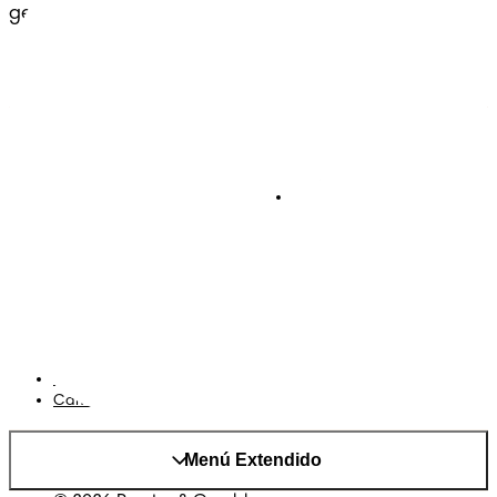
generaciones.
Pañales
Ética Editorial
Pañales Pants
Contacto
Para recien nacidos
Sobre Pampers
Terminos y condiciones
Privacidad
Cookies
Mapa del Sitio
Sitio P&G
AdChoices
Cambiar el país/region
Menú Extendido