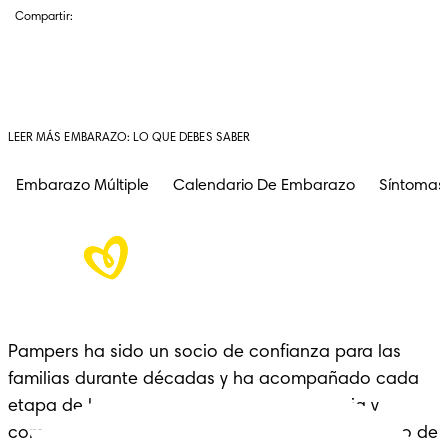
Compartir:
LEER MÁS EMBARAZO: LO QUE DEBES SABER
Embarazo Múltiple
Calendario De Embarazo
Síntomas
Pampers ha sido un socio de confianza para las 
familias durante décadas y ha acompañado cada 
etapa de la crianza con cariño, experiencia y 
comodidad: un legado que se extiende a lo largo de 