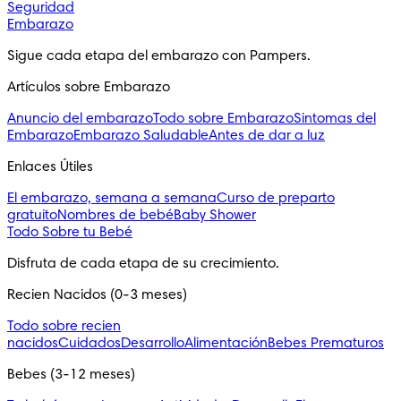
Seguridad
Embarazo
Sigue cada etapa del embarazo con Pampers.
Artículos sobre Embarazo
Anuncio del embarazo
Todo sobre Embarazo
Sintomas del
Embarazo
Embarazo Saludable
Antes de dar a luz
Enlaces Útiles
El embarazo, semana a semana
Curso de preparto
gratuito
Nombres de bebé
Baby Shower
Todo Sobre tu Bebé
Disfruta de cada etapa de su crecimiento.
Recien Nacidos (0-3 meses)
Todo sobre recien
nacidos
Cuidados
Desarrollo
Alimentación
Bebes Prematuros
Bebes (3-12 meses)