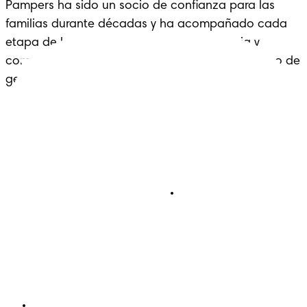
Pampers ha sido un socio de confianza para las 
familias durante décadas y ha acompañado cada 
etapa de la crianza con cariño, experiencia y 
comodidad: un legado que se extiende a lo largo de 
generaciones.
Pañales
Ética Editorial
Pañales Pants
Contacto
Para recien nacidos
Sobre Pampers
Terminos y condiciones
Privacidad
Cookies
Mapa del Sitio
Sitio P&G
AdChoices