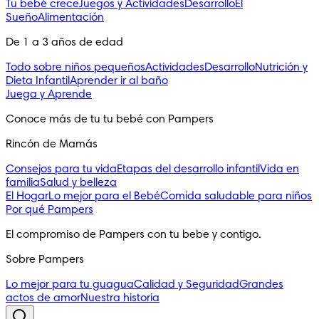
Tu bebé crece
Juegos y Actividades
Desarrollo
El
Sueño
Alimentación
De 1 a 3 años de edad
Todo sobre niños pequeños
Actividades
Desarrollo
Nutrición y
Dieta Infantil
Aprender ir al baño
Juega y Aprende
Conoce más de tu tu bebé con Pampers
Rincón de Mamás
Consejos para tu vida
Etapas del desarrollo infantil
Vida en
familia
Salud y belleza
El Hogar
Lo mejor para el Bebé
Comida saludable para niños
Por qué Pampers
El compromiso de Pampers con tu bebe y contigo.
Sobre Pampers
Lo mejor para tu guagua
Calidad y Seguridad
Grandes
actos de amor
Nuestra historia