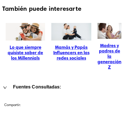
También puede interesarte
Madres y
Lo que siempre
Mamás y Papás
padres de
quisiste saber de
Influencers en las
la
los Millennials
redes sociales
generación
Z
Fuentes Consultadas:
Compartir: