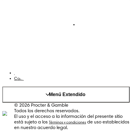
Pañales
Ética Editorial
Pañales Pants
Contacto
Para recien nacidos
Sobre Pampers
Terminos y condiciones
Privacidad
Cookies
Mapa del Sitio
Sitio P&G
AdChoices
Cambiar el país/region
Menú Extendido
© 2026 Procter & Gamble
Todos los derechos reservados.
El uso y el acceso a la información del presente sitio
está sujeto a los
de uso establecidos
Términos y condiciones
en nuestro acuerdo legal.