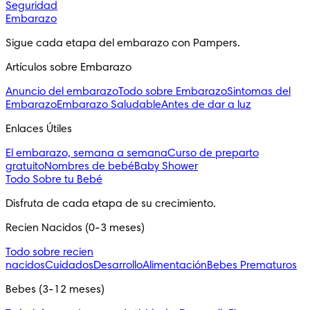
Seguridad
Embarazo
Sigue cada etapa del embarazo con Pampers.
Artículos sobre Embarazo
Anuncio del embarazo
Todo sobre Embarazo
Sintomas del
Embarazo
Embarazo Saludable
Antes de dar a luz
Enlaces Útiles
El embarazo, semana a semana
Curso de preparto
gratuito
Nombres de bebé
Baby Shower
Todo Sobre tu Bebé
Disfruta de cada etapa de su crecimiento.
Recien Nacidos (0-3 meses)
Todo sobre recien
nacidos
Cuidados
Desarrollo
Alimentación
Bebes Prematuros
Bebes (3-12 meses)