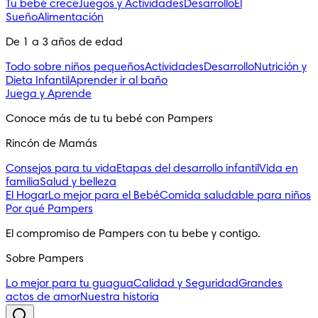
Tu bebé crece
Juegos y Actividades
Desarrollo
El
Sueño
Alimentación
De 1 a 3 años de edad
Todo sobre niños pequeños
Actividades
Desarrollo
Nutrición y
Dieta Infantil
Aprender ir al baño
Juega y Aprende
Conoce más de tu tu bebé con Pampers
Rincón de Mamás
Consejos para tu vida
Etapas del desarrollo infantil
Vida en
familia
Salud y belleza
El Hogar
Lo mejor para el Bebé
Comida saludable para niños
Por qué Pampers
El compromiso de Pampers con tu bebe y contigo.
Sobre Pampers
Lo mejor para tu guagua
Calidad y Seguridad
Grandes
actos de amor
Nuestra historia