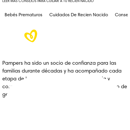
LEER MÁS CONSEJOS PARA CUIDAR A TU RECIÉN NACIDO
Bebés Prematuros
Cuidados De Recien Nacido
Consej
Pampers ha sido un socio de confianza para las 
familias durante décadas y ha acompañado cada 
etapa de la crianza con cariño, experiencia y 
comodidad: un legado que se extiende a lo largo de 
generaciones.