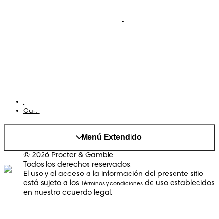
Pañales
Ética Editorial
Pañales Pants
Contacto
Para recien nacidos
Sobre Pampers
Terminos y condiciones
Privacidad
Cookies
Mapa del Sitio
Sitio P&G
AdChoices
Cambiar el país/region
Menú Extendido
© 2026 Procter & Gamble
Todos los derechos reservados.
El uso y el acceso a la información del presente sitio
está sujeto a los
de uso establecidos
Términos y condiciones
en nuestro acuerdo legal.