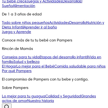
Tu bebé crece
Juegos y Actividades
Desarrollo
El
Sueño
Alimentación
De 1 a 3 años de edad
Todo sobre niños pequeños
Actividades
Desarrollo
Nutrición y
Dieta Infantil
Aprender ir al baño
Juega y Aprende
Conoce más de tu tu bebé con Pampers
Rincón de Mamás
Consejos para tu vida
Etapas del desarrollo infantil
Vida en
familia
Salud y belleza
El Hogar
Lo mejor para el Bebé
Comida saludable para niños
Por qué Pampers
El compromiso de Pampers con tu bebe y contigo.
Sobre Pampers
Lo mejor para tu guagua
Calidad y Seguridad
Grandes
actos de amor
Nuestra historia