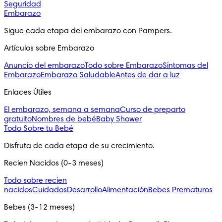
Seguridad
Embarazo
Sigue cada etapa del embarazo con Pampers.
Artículos sobre Embarazo
Anuncio del embarazo
Todo sobre Embarazo
Sintomas del
Embarazo
Embarazo Saludable
Antes de dar a luz
Enlaces Útiles
El embarazo, semana a semana
Curso de preparto
gratuito
Nombres de bebé
Baby Shower
Todo Sobre tu Bebé
Disfruta de cada etapa de su crecimiento.
Recien Nacidos (0-3 meses)
Todo sobre recien
nacidos
Cuidados
Desarrollo
Alimentación
Bebes Prematuros
Bebes (3-12 meses)