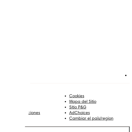
tica Editorial
Cookies
ontacto
Mapa del Sitio
obre Pampers
Sitio P&G
erminos y condiciones
AdChoices
rivacidad
Cambiar el país/region