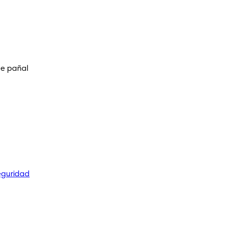
de pañal
eguridad