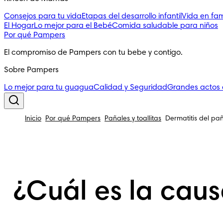
Consejos para tu vida
Etapas del desarrollo infantil
Vida en fam
El Hogar
Lo mejor para el Bebé
Comida saludable para niños
Por qué Pampers
El compromiso de Pampers con tu bebe y contigo.
Sobre Pampers
Lo mejor para tu guagua
Calidad y Seguridad
Grandes actos
Inicio
Por qué Pampers
Pañales y toallitas
Dermatitis del pa
¿Cuál es la caus