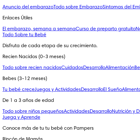
Anuncio del embarazo
Todo sobre Embarazo
Sintomas del E
Enlaces Útiles
El embarazo, semana a semana
Curso de preparto gratuito
N
Todo Sobre tu Bebé
Disfruta de cada etapa de su crecimiento.
Recien Nacidos (0-3 meses)
Todo sobre recien nacidos
Cuidados
Desarrollo
Alimentación
Be
Bebes (3-12 meses)
Tu bebé crece
Juegos y Actividades
Desarrollo
El Sueño
Aliment
De 1 a 3 años de edad
Todo sobre niños pequeños
Actividades
Desarrollo
Nutrición y D
Juega y Aprende
Conoce más de tu tu bebé con Pampers
Rincón de Mamás