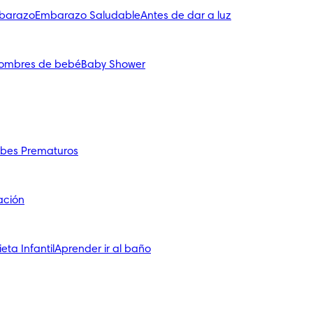
mbarazo
Embarazo Saludable
Antes de dar a luz
ombres de bebé
Baby Shower
bes Prematuros
ación
ieta Infantil
Aprender ir al baño