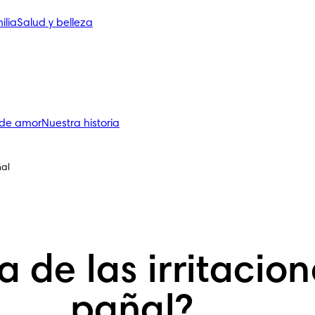
ilia
Salud y belleza
 de amor
Nuestra historia
ñal
a de las irritacion
pañal?