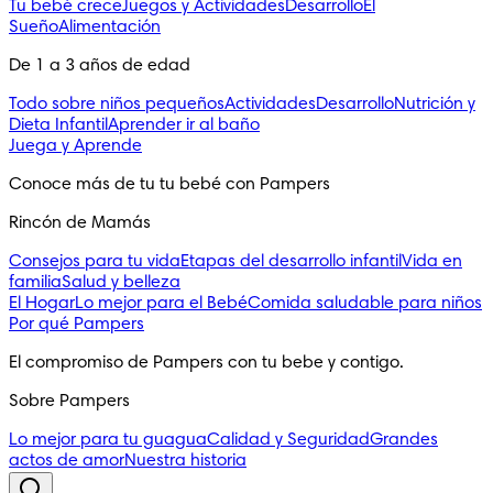
Tu bebé crece
Juegos y Actividades
Desarrollo
El
Sueño
Alimentación
De 1 a 3 años de edad
Todo sobre niños pequeños
Actividades
Desarrollo
Nutrición y
Dieta Infantil
Aprender ir al baño
Juega y Aprende
Conoce más de tu tu bebé con Pampers
Rincón de Mamás
Consejos para tu vida
Etapas del desarrollo infantil
Vida en
familia
Salud y belleza
El Hogar
Lo mejor para el Bebé
Comida saludable para niños
Por qué Pampers
El compromiso de Pampers con tu bebe y contigo.
Sobre Pampers
Lo mejor para tu guagua
Calidad y Seguridad
Grandes
actos de amor
Nuestra historia