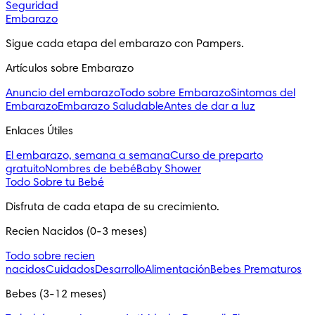
Seguridad
Embarazo
Sigue cada etapa del embarazo con Pampers.
Artículos sobre Embarazo
Anuncio del embarazo
Todo sobre Embarazo
Sintomas del
Embarazo
Embarazo Saludable
Antes de dar a luz
Enlaces Útiles
El embarazo, semana a semana
Curso de preparto
gratuito
Nombres de bebé
Baby Shower
Todo Sobre tu Bebé
Disfruta de cada etapa de su crecimiento.
Recien Nacidos (0-3 meses)
Todo sobre recien
nacidos
Cuidados
Desarrollo
Alimentación
Bebes Prematuros
Bebes (3-12 meses)