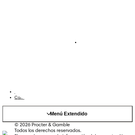
Pañales
Ética Editorial
Pañales Pants
Contacto
Para recien nacidos
Sobre Pampers
Terminos y condiciones
Privacidad
Cookies
Mapa del Sitio
Sitio P&G
AdChoices
Cambiar el país/region
Menú Extendido
© 2026 Procter & Gamble
Todos los derechos reservados.