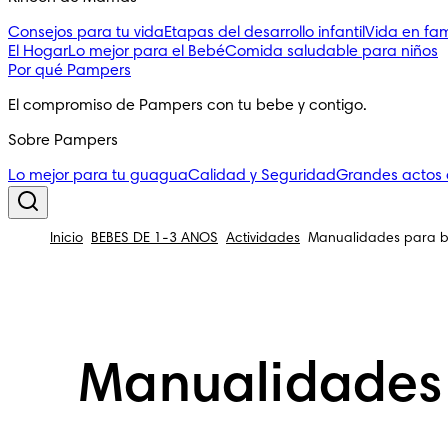
Consejos para tu vida
Etapas del desarrollo infantil
Vida en fam
El Hogar
Lo mejor para el Bebé
Comida saludable para niños
Por qué Pampers
El compromiso de Pampers con tu bebe y contigo.
Sobre Pampers
Lo mejor para tu guagua
Calidad y Seguridad
Grandes actos
Inicio
BEBÉS DE 1-3 AÑOS
Actividades
Manualidades para be
Manualidades 