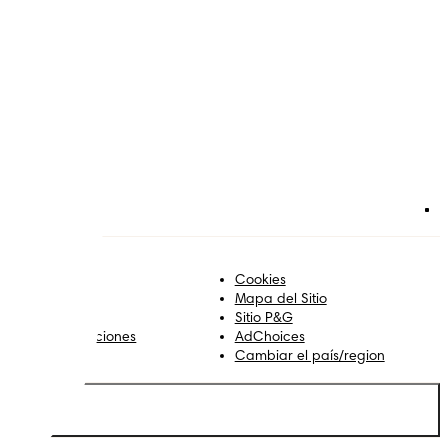
tica Editorial
Cookies
ontacto
Mapa del Sitio
obre Pampers
Sitio P&G
erminos y condiciones
AdChoices
rivacidad
Cambiar el país/region