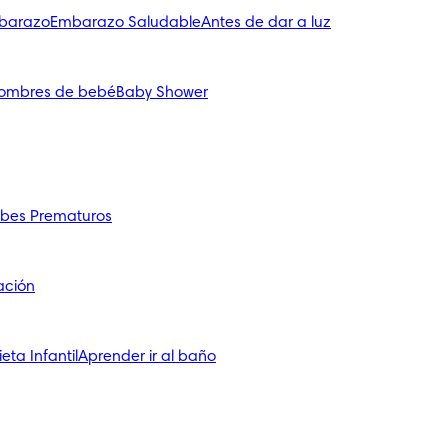
mbarazo
Embarazo Saludable
Antes de dar a luz
ombres de bebé
Baby Shower
bes Prematuros
ación
ieta Infantil
Aprender ir al baño