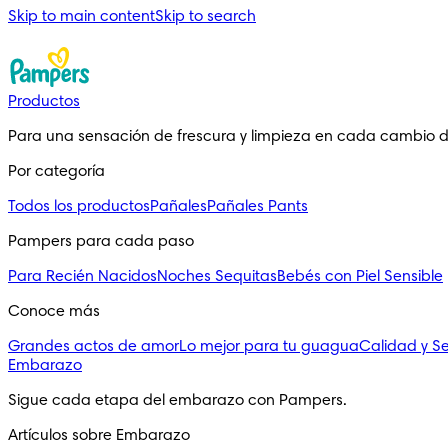
Skip to main content
Skip to search
Productos
Para una sensación de frescura y limpieza en cada cambio 
Por categoría
Todos los productos
Pañales
Pañales Pants
Pampers para cada paso
Para Recién Nacidos
Noches Sequitas
Bebés con Piel Sensible
Conoce más
Grandes actos de amor
Lo mejor para tu guagua
Calidad y S
Embarazo
Sigue cada etapa del embarazo con Pampers.
Artículos sobre Embarazo