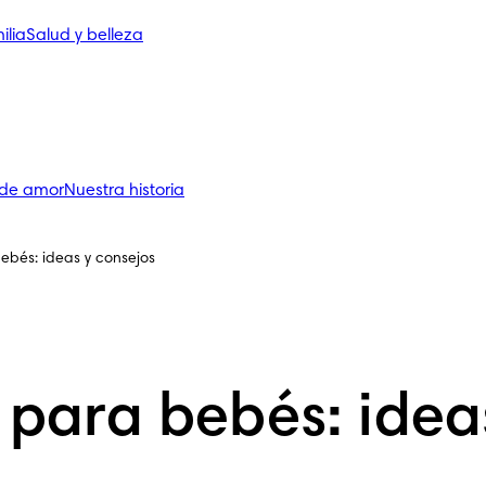
ilia
Salud y belleza
 de amor
Nuestra historia
bés: ideas y consejos
para bebés: ideas