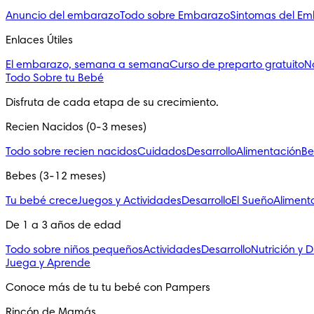
Anuncio del embarazo
Todo sobre Embarazo
Sintomas del E
Enlaces Útiles
El embarazo, semana a semana
Curso de preparto gratuito
N
Todo Sobre tu Bebé
Disfruta de cada etapa de su crecimiento.
Recien Nacidos (0-3 meses)
Todo sobre recien nacidos
Cuidados
Desarrollo
Alimentación
Be
Bebes (3-12 meses)
Tu bebé crece
Juegos y Actividades
Desarrollo
El Sueño
Aliment
De 1 a 3 años de edad
Todo sobre niños pequeños
Actividades
Desarrollo
Nutrición y D
Juega y Aprende
Conoce más de tu tu bebé con Pampers
Rincón de Mamás