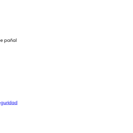
de pañal
eguridad