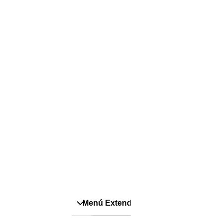
Pañales
É
Pañales Pants
C
Para recien nacidos
S
T
P
Menú Extendido