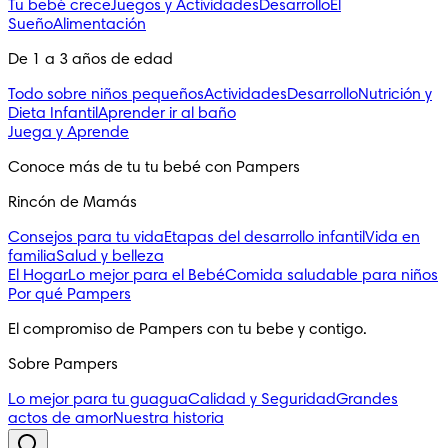
Tu bebé crece
Juegos y Actividades
Desarrollo
El
Sueño
Alimentación
De 1 a 3 años de edad
Todo sobre niños pequeños
Actividades
Desarrollo
Nutrición y
Dieta Infantil
Aprender ir al baño
Juega y Aprende
Conoce más de tu tu bebé con Pampers
Rincón de Mamás
Consejos para tu vida
Etapas del desarrollo infantil
Vida en
familia
Salud y belleza
El Hogar
Lo mejor para el Bebé
Comida saludable para niños
Por qué Pampers
El compromiso de Pampers con tu bebe y contigo.
Sobre Pampers
Lo mejor para tu guagua
Calidad y Seguridad
Grandes
actos de amor
Nuestra historia