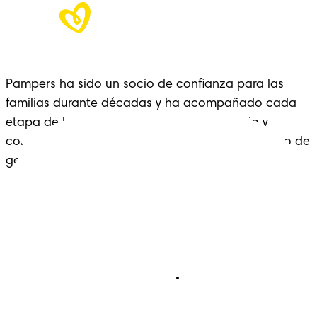
Pampers ha sido un socio de confianza para las 
familias durante décadas y ha acompañado cada 
etapa de la crianza con cariño, experiencia y 
comodidad: un legado que se extiende a lo largo de 
generaciones.
Pañales
Ética Editorial
Pañales Pants
Contacto
Para recien nacidos
Sobre Pampers
Terminos y condiciones
Privacidad