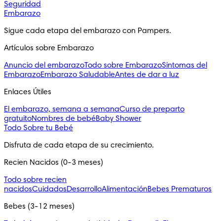
Seguridad
Embarazo
Sigue cada etapa del embarazo con Pampers.
Artículos sobre Embarazo
Anuncio del embarazo
Todo sobre Embarazo
Sintomas del
Embarazo
Embarazo Saludable
Antes de dar a luz
Enlaces Útiles
El embarazo, semana a semana
Curso de preparto
gratuito
Nombres de bebé
Baby Shower
Todo Sobre tu Bebé
Disfruta de cada etapa de su crecimiento.
Recien Nacidos (0-3 meses)
Todo sobre recien
nacidos
Cuidados
Desarrollo
Alimentación
Bebes Prematuros
Bebes (3-12 meses)