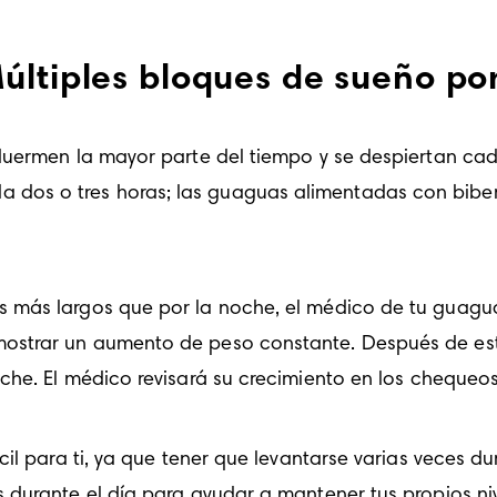
últiples bloques de sueño po
duermen la mayor parte del tiempo y se despiertan cad
os o tres horas; las guaguas alimentadas con biberó
más largos que por la noche, el médico de tu guagua 
ostrar un aumento de peso constante. Después de est
he. El médico revisará su crecimiento en los 
chequeos
il para ti, ya que tener que levantarse varias veces du
durante el día para ayudar a mantener tus propios nivel