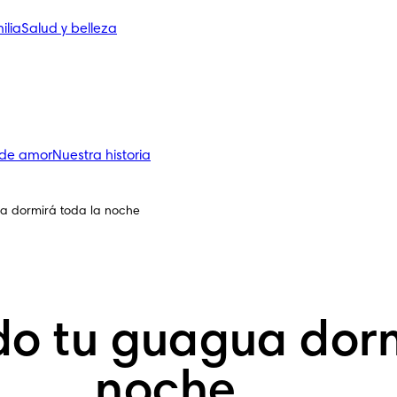
ilia
Salud y belleza
 de amor
Nuestra historia
 dormirá toda la noche
o tu guagua dorm
noche