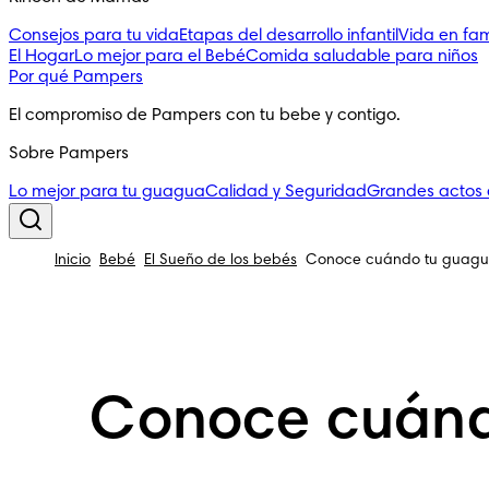
Consejos para tu vida
Etapas del desarrollo infantil
Vida en fam
El Hogar
Lo mejor para el Bebé
Comida saludable para niños
Por qué Pampers
El compromiso de Pampers con tu bebe y contigo.
Sobre Pampers
Lo mejor para tu guagua
Calidad y Seguridad
Grandes actos
Inicio
Bebé
El Sueño de los bebés
Conoce cuándo tu guagua
Conoce cuánd