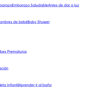
mbarazo
Embarazo Saludable
Antes de dar a luz
ombres de bebé
Baby Shower
bes Prematuros
ación
ieta Infantil
Aprender ir al baño