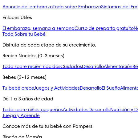
Anuncio del embarazo
Todo sobre Embarazo
Sintomas del E
Enlaces Útiles
El embarazo, semana a semana
Curso de preparto gratuito
N
Todo Sobre tu Bebé
Disfruta de cada etapa de su crecimiento.
Recien Nacidos (0-3 meses)
Todo sobre recien nacidos
Cuidados
Desarrollo
Alimentación
Be
Bebes (3-12 meses)
Tu bebé crece
Juegos y Actividades
Desarrollo
El Sueño
Aliment
De 1 a 3 años de edad
Todo sobre niños pequeños
Actividades
Desarrollo
Nutrición y D
Juega y Aprende
Conoce más de tu tu bebé con Pampers
Rincón de Mamás