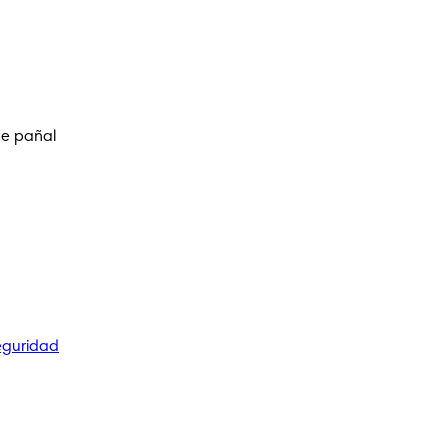
de pañal
eguridad