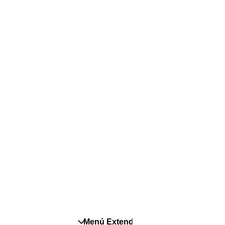
Pañales
É
Pañales Pants
C
Para recien nacidos
S
T
P
Menú Extendido