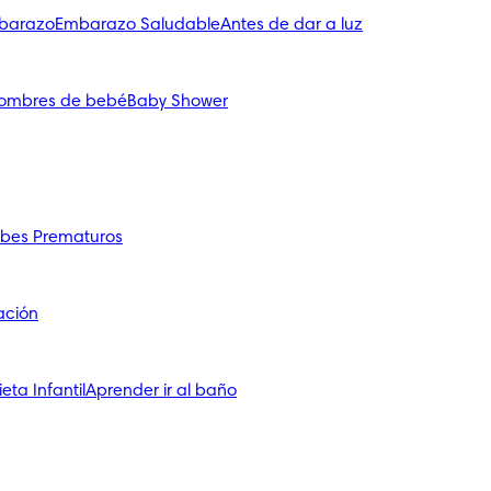
mbarazo
Embarazo Saludable
Antes de dar a luz
ombres de bebé
Baby Shower
bes Prematuros
ación
ieta Infantil
Aprender ir al baño