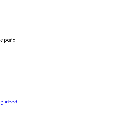
de pañal
eguridad