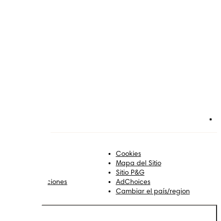
tica Editorial
Cookies
ontacto
Mapa del Sitio
obre Pampers
Sitio P&G
erminos y condiciones
AdChoices
rivacidad
Cambiar el país/region