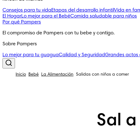
Consejos para tu vida
Etapas del desarrollo infantil
Vida en fam
El Hogar
Lo mejor para el Bebé
Comida saludable para niños
Por qué Pampers
El compromiso de Pampers con tu bebe y contigo.
Sobre Pampers
Lo mejor para tu guagua
Calidad y Seguridad
Grandes actos
Inicio
Bebé
La Alimentación
Salidas con niños a comer
Sal a