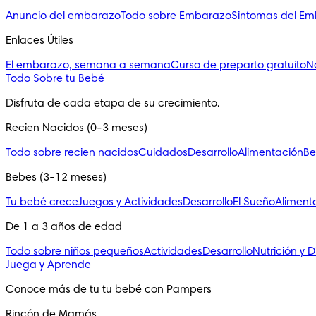
Anuncio del embarazo
Todo sobre Embarazo
Sintomas del E
Enlaces Útiles
El embarazo, semana a semana
Curso de preparto gratuito
N
Todo Sobre tu Bebé
Disfruta de cada etapa de su crecimiento.
Recien Nacidos (0-3 meses)
Todo sobre recien nacidos
Cuidados
Desarrollo
Alimentación
Be
Bebes (3-12 meses)
Tu bebé crece
Juegos y Actividades
Desarrollo
El Sueño
Aliment
De 1 a 3 años de edad
Todo sobre niños pequeños
Actividades
Desarrollo
Nutrición y D
Juega y Aprende
Conoce más de tu tu bebé con Pampers
Rincón de Mamás