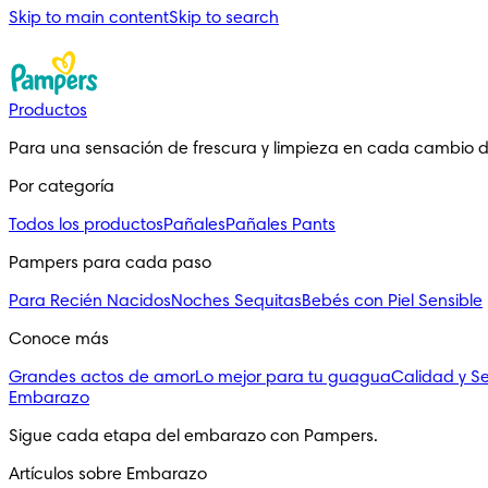
Skip to main content
Skip to search
Productos
Para una sensación de frescura y limpieza en cada cambio 
Por categoría
Todos los productos
Pañales
Pañales Pants
Pampers para cada paso
Para Recién Nacidos
Noches Sequitas
Bebés con Piel Sensible
Conoce más
Grandes actos de amor
Lo mejor para tu guagua
Calidad y S
Embarazo
Sigue cada etapa del embarazo con Pampers.
Artículos sobre Embarazo