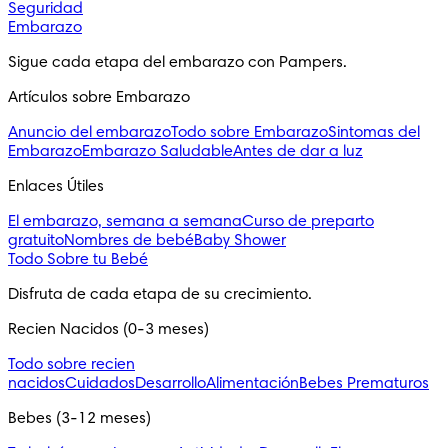
Seguridad
Embarazo
Sigue cada etapa del embarazo con Pampers.
Artículos sobre Embarazo
Anuncio del embarazo
Todo sobre Embarazo
Sintomas del
Embarazo
Embarazo Saludable
Antes de dar a luz
Enlaces Útiles
El embarazo, semana a semana
Curso de preparto
gratuito
Nombres de bebé
Baby Shower
Todo Sobre tu Bebé
Disfruta de cada etapa de su crecimiento.
Recien Nacidos (0-3 meses)
Todo sobre recien
nacidos
Cuidados
Desarrollo
Alimentación
Bebes Prematuros
Bebes (3-12 meses)