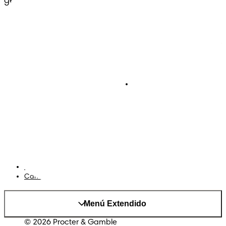
generaciones.
Pañales
Ética Editorial
Pañales Pants
Contacto
Para recien nacidos
Sobre Pampers
Terminos y condiciones
Privacidad
Cookies
Mapa del Sitio
Sitio P&G
AdChoices
Cambiar el país/region
Menú Extendido
© 2026 Procter & Gamble