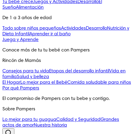
Tu bebé crece
Juegos y Actividades
Desarrollo
El
Sueño
Alimentación
De 1 a 3 años de edad
Todo sobre niños pequeños
Actividades
Desarrollo
Nutrición y
Dieta Infantil
Aprender ir al baño
Juega y Aprende
Conoce más de tu tu bebé con Pampers
Rincón de Mamás
Consejos para tu vida
Etapas del desarrollo infantil
Vida en
familia
Salud y belleza
El Hogar
Lo mejor para el Bebé
Comida saludable para niños
Por qué Pampers
El compromiso de Pampers con tu bebe y contigo.
Sobre Pampers
Lo mejor para tu guagua
Calidad y Seguridad
Grandes
actos de amor
Nuestra historia