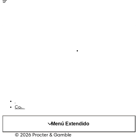
Pañales
Ética Editorial
Pañales Pants
Contacto
Para recien nacidos
Sobre Pampers
Terminos y condiciones
Privacidad
Cookies
Mapa del Sitio
Sitio P&G
AdChoices
Cambiar el país/region
Menú Extendido
© 2026 Procter & Gamble