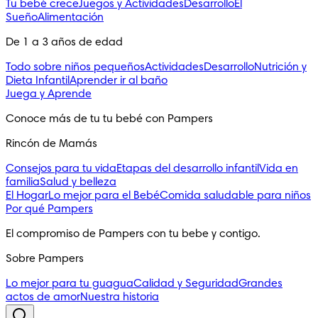
Tu bebé crece
Juegos y Actividades
Desarrollo
El
Sueño
Alimentación
De 1 a 3 años de edad
Todo sobre niños pequeños
Actividades
Desarrollo
Nutrición y
Dieta Infantil
Aprender ir al baño
Juega y Aprende
Conoce más de tu tu bebé con Pampers
Rincón de Mamás
Consejos para tu vida
Etapas del desarrollo infantil
Vida en
familia
Salud y belleza
El Hogar
Lo mejor para el Bebé
Comida saludable para niños
Por qué Pampers
El compromiso de Pampers con tu bebe y contigo.
Sobre Pampers
Lo mejor para tu guagua
Calidad y Seguridad
Grandes
actos de amor
Nuestra historia