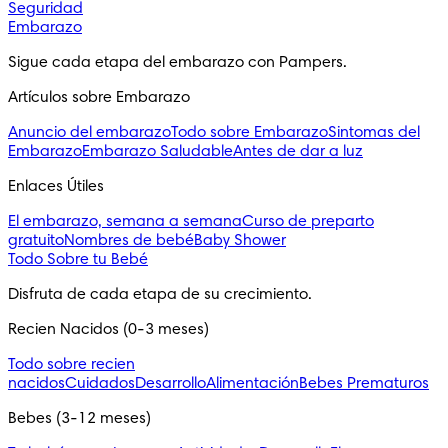
Seguridad
Embarazo
Sigue cada etapa del embarazo con Pampers.
Artículos sobre Embarazo
Anuncio del embarazo
Todo sobre Embarazo
Sintomas del
Embarazo
Embarazo Saludable
Antes de dar a luz
Enlaces Útiles
El embarazo, semana a semana
Curso de preparto
gratuito
Nombres de bebé
Baby Shower
Todo Sobre tu Bebé
Disfruta de cada etapa de su crecimiento.
Recien Nacidos (0-3 meses)
Todo sobre recien
nacidos
Cuidados
Desarrollo
Alimentación
Bebes Prematuros
Bebes (3-12 meses)