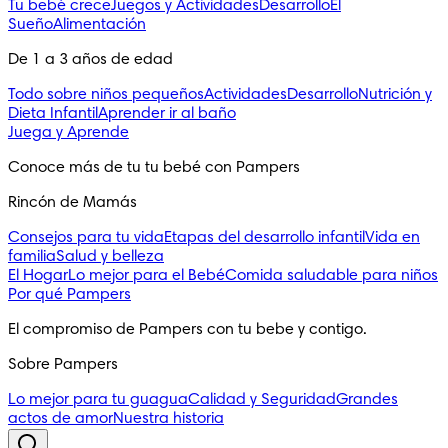
Tu bebé crece
Juegos y Actividades
Desarrollo
El
Sueño
Alimentación
De 1 a 3 años de edad
Todo sobre niños pequeños
Actividades
Desarrollo
Nutrición y
Dieta Infantil
Aprender ir al baño
Juega y Aprende
Conoce más de tu tu bebé con Pampers
Rincón de Mamás
Consejos para tu vida
Etapas del desarrollo infantil
Vida en
familia
Salud y belleza
El Hogar
Lo mejor para el Bebé
Comida saludable para niños
Por qué Pampers
El compromiso de Pampers con tu bebe y contigo.
Sobre Pampers
Lo mejor para tu guagua
Calidad y Seguridad
Grandes
actos de amor
Nuestra historia