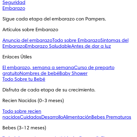
Seguridad
Embarazo
Sigue cada etapa del embarazo con Pampers.
Artículos sobre Embarazo
Anuncio del embarazo
Todo sobre Embarazo
Sintomas del
Embarazo
Embarazo Saludable
Antes de dar a luz
Enlaces Útiles
El embarazo, semana a semana
Curso de preparto
gratuito
Nombres de bebé
Baby Shower
Todo Sobre tu Bebé
Disfruta de cada etapa de su crecimiento.
Recien Nacidos (0-3 meses)
Todo sobre recien
nacidos
Cuidados
Desarrollo
Alimentación
Bebes Prematuros
Bebes (3-12 meses)