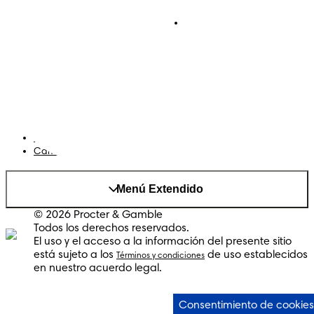
Pañales Pants
Contacto
Para recien nacidos
Sobre Pampers
Terminos y condiciones
Privacidad
Cookies
Mapa del Sitio
Sitio P&G
AdChoices
Cambiar el país/region
Menú Extendido
© 2026 Procter & Gamble
Todos los derechos reservados.
El uso y el acceso a la información del presente sitio
está sujeto a los
de uso establecidos
Términos y condiciones
en nuestro acuerdo legal.
Consentimiento de cookies