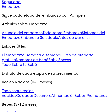
Seguridad
Embarazo
Sigue cada etapa del embarazo con Pampers.
Artículos sobre Embarazo
Anuncio del embarazo
Todo sobre Embarazo
Sintomas del
Embarazo
Embarazo Saludable
Antes de dar a luz
Enlaces Útiles
El embarazo, semana a semana
Curso de preparto
gratuito
Nombres de bebé
Baby Shower
Todo Sobre tu Bebé
Disfruta de cada etapa de su crecimiento.
Recien Nacidos (0-3 meses)
Todo sobre recien
nacidos
Cuidados
Desarrollo
Alimentación
Bebes Prematuros
Bebes (3-12 meses)