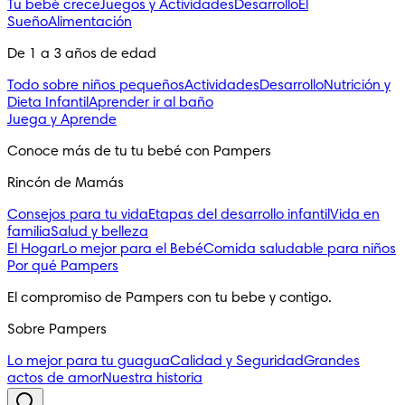
Tu bebé crece
Juegos y Actividades
Desarrollo
El
Sueño
Alimentación
De 1 a 3 años de edad
Todo sobre niños pequeños
Actividades
Desarrollo
Nutrición y
Dieta Infantil
Aprender ir al baño
Juega y Aprende
Conoce más de tu tu bebé con Pampers
Rincón de Mamás
Consejos para tu vida
Etapas del desarrollo infantil
Vida en
familia
Salud y belleza
El Hogar
Lo mejor para el Bebé
Comida saludable para niños
Por qué Pampers
El compromiso de Pampers con tu bebe y contigo.
Sobre Pampers
Lo mejor para tu guagua
Calidad y Seguridad
Grandes
actos de amor
Nuestra historia