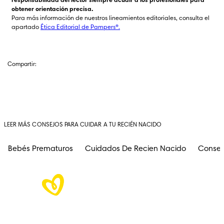
responsabilidad del lector siempre acudir a los profesionales para 
obtener orientación precisa.
Para más información de nuestros lineamientos editoriales, consulta el 
apartado 
Ética Editorial de Pampers®.
Compartir:
LEER MÁS CONSEJOS PARA CUIDAR A TU RECIÉN NACIDO
Bebés Prematuros
Cuidados De Recien Nacido
Consej