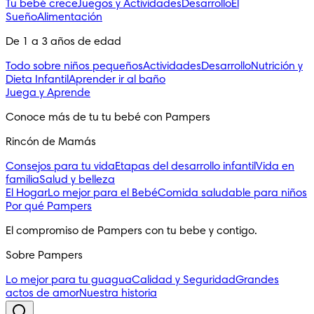
Tu bebé crece
Juegos y Actividades
Desarrollo
El
Sueño
Alimentación
De 1 a 3 años de edad
Todo sobre niños pequeños
Actividades
Desarrollo
Nutrición y
Dieta Infantil
Aprender ir al baño
Juega y Aprende
Conoce más de tu tu bebé con Pampers
Rincón de Mamás
Consejos para tu vida
Etapas del desarrollo infantil
Vida en
familia
Salud y belleza
El Hogar
Lo mejor para el Bebé
Comida saludable para niños
Por qué Pampers
El compromiso de Pampers con tu bebe y contigo.
Sobre Pampers
Lo mejor para tu guagua
Calidad y Seguridad
Grandes
actos de amor
Nuestra historia