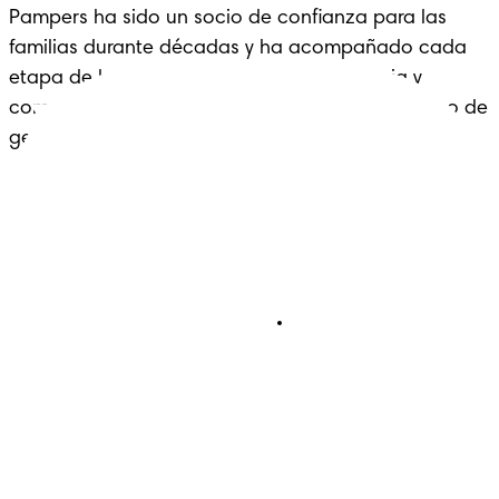
Pampers ha sido un socio de confianza para las 
familias durante décadas y ha acompañado cada 
etapa de la crianza con cariño, experiencia y 
comodidad: un legado que se extiende a lo largo de 
generaciones.
Pañales
Ética Editorial
Pañales Pants
Contacto
Para recien nacidos
Sobre Pampers
Terminos y condiciones
Privacidad
Cookies
Mapa del Sitio
Sitio P&G