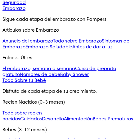
Seguridad
Embarazo
Sigue cada etapa del embarazo con Pampers.
Artículos sobre Embarazo
Anuncio del embarazo
Todo sobre Embarazo
Sintomas del
Embarazo
Embarazo Saludable
Antes de dar a luz
Enlaces Útiles
El embarazo, semana a semana
Curso de preparto
gratuito
Nombres de bebé
Baby Shower
Todo Sobre tu Bebé
Disfruta de cada etapa de su crecimiento.
Recien Nacidos (0-3 meses)
Todo sobre recien
nacidos
Cuidados
Desarrollo
Alimentación
Bebes Prematuros
Bebes (3-12 meses)